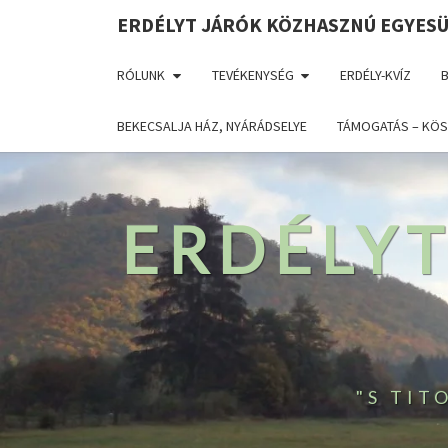
ERDÉLYT JÁRÓK KÖZHASZNÚ EGYES
RÓLUNK
TEVÉKENYSÉG
ERDÉLY-KVÍZ
BEKECSALJA HÁZ, NYÁRÁDSELYE
TÁMOGATÁS – KÖS
ERDÉLY
"S TI