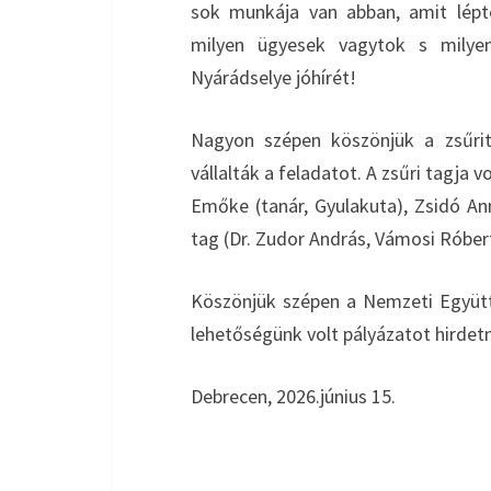
sok munkája van abban, amit lépt
milyen ügyesek vagytok s milye
Nyárádselye jóhírét!
Nagyon szépen köszönjük a zsűrit
vállalták a feladatot. A zsűri tagja 
Emőke (tanár, Gyulakuta), Zsidó An
tag (Dr. Zudor András, Vámosi Róbert
Köszönjük szépen a Nemzeti Együt
lehetőségünk volt pályázatot hirdetn
Debrecen, 2026.június 15.