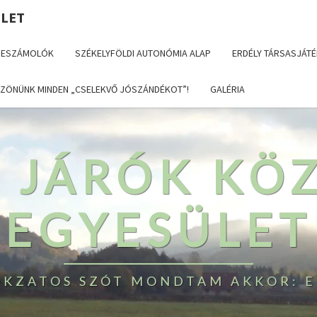
ÜLET
BESZÁMOLÓK
SZÉKELYFÖLDI AUTONÓMIA ALAP
ERDÉLY TÁRSASJÁTÉ
ZÖNÜNK MINDEN „CSELEKVŐ JÓSZÁNDÉKOT”!
GALÉRIA
T JÁRÓK KÖ
EGYESÜLET
TOKZATOS SZÓT MONDTAM AKKOR: E