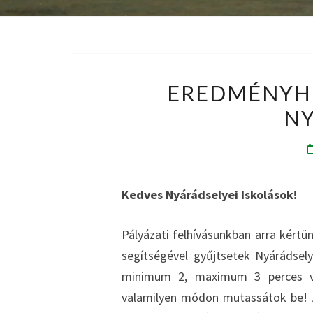
EREDMÉNYH
NY
Kedves Nyárádselyei Iskolások!
Pályázati felhívásunkban arra kértü
segítségével gyűjtsetek Nyárádsel
minimum 2, maximum 3 perces vid
valamilyen módon mutassátok be! A