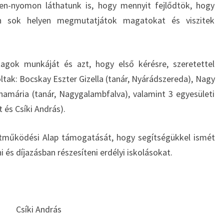
en-nyomon láthatunk is, hogy mennyit fejlődtök, hogy
n sok helyen megmutatjátok magatokat és viszitek
agok munkáját és azt, hogy első kérésre, szeretettel
voltak: Bocskay Eszter Gizella (tanár, Nyárádszereda), Nagy
namária (tanár, Nagygalambfalva), valamint 3 egyesületi
 és Csíki András).
tműködési Alap támogatását, hogy segítségükkel ismét
i és díjazásban részesíteni erdélyi iskolásokat.
Csíki András