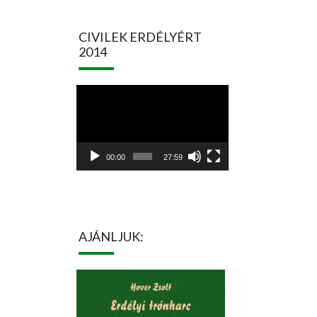
CIVILEK ERDÉLYÉRT
2014
Videólejátszó
00:00
27:59
AJÁNLJUK: