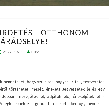
EREDMÉNYHIRDETÉS
IRDETÉS – OTTHONOM
–
ÁRÁDSELYE!
OTTHONOM
NYÁRÁDSELYE!
2026-06-15
Ejke
nk benneteket, hogy szüleitek, nagyszüleitek, testvéretek
yéről történetet, mesét, éneket! Jegyezzétek le és egy
eóban meséljétek el, adjátok elő, énekeljétek el –
 legkisebbekre is gondoltunk: esetükben ugyanennek a