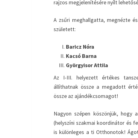
rajzos megjelenítésére nyílt lehetős
A zsűri meghallgatta, megnézte és
született:
Baricz Nóra
Kacsó Barna
Györgyisor Attila
Az I-III. helyezett értékes tans
állíthatnak össze a megadott érté
össze az ajándékcsomagot!
Nagyon szépen köszönjük, hogy a
(helyszíni szakmai koordinátor és f
is különleges a ti Otthonotok! Ágo