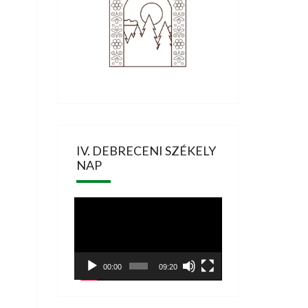
IV. DEBRECENI SZÉKELY
NAP
Videólejátszó
00:00
09:20