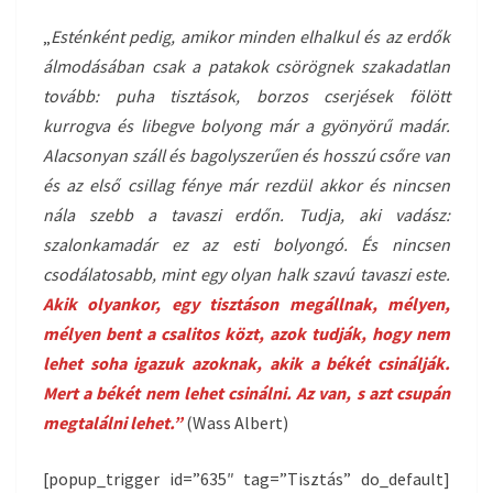
„
Esténként pedig, amikor minden elhalkul és az erdők
álmodásában csak a patakok csörögnek szakadatlan
tovább: puha tisztások, borzos cserjések fölött
kurrogva és libegve bolyong már a gyönyörű madár.
Alacsonyan száll és bagolyszerűen és hosszú csőre van
és az első csillag fénye már rezdül akkor és nincsen
nála szebb a tavaszi erdőn. Tudja, aki vadász:
szalonkamadár ez az esti bolyongó. És nincsen
csodálatosabb, mint egy olyan halk szavú tavaszi este.
Akik olyankor, egy tisztáson megállnak, mélyen,
mélyen bent a csalitos közt, azok tudják, hogy nem
lehet soha igazuk azoknak, akik a békét csinálják.
Mert a békét nem lehet csinálni. Az van, s azt csupán
megtalálni lehet.”
(Wass Albert)
[popup_trigger id=”635″ tag=”Tisztás” do_default]