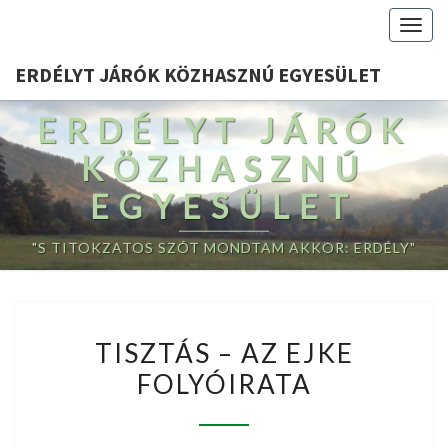
Togg
navig
ERDÉLYT JÁRÓK KÖZHASZNÚ EGYESÜLET
ERDÉLYT JÁRÓK
KÖZHASZNÚ
EGYESÜLET
"S TITOKZATOS SZÓT MONDTAM AKKOR: ERDÉLY"
TISZTÁS
TISZTÁS – AZ EJKE
–
FOLYÓIRATA
AZ
EJKE
FOLYÓIRATA