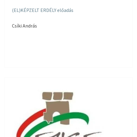
(EL)KÉPZELT ERDÉLY előadás
Csíki András