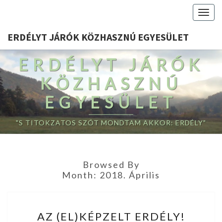
Togg
navig
ERDÉLYT JÁRÓK KÖZHASZNÚ EGYESÜLET
ERDÉLYT JÁRÓK
KÖZHASZNÚ
EGYESÜLET
"S TITOKZATOS SZÓT MONDTAM AKKOR: ERDÉLY"
Browsed By
Month:
2018. Április
AZ
AZ (EL)KÉPZELT ERDÉLY!
(EL)KÉPZELT