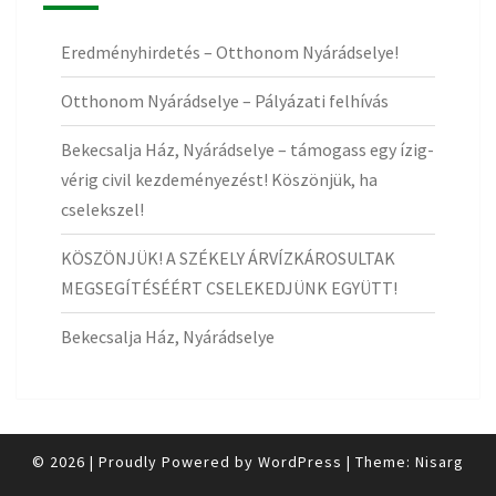
Eredményhirdetés – Otthonom Nyárádselye!
Otthonom Nyárádselye – Pályázati felhívás
Bekecsalja Ház, Nyárádselye – támogass egy ízig-
vérig civil kezdeményezést! Köszönjük, ha
cselekszel!
KÖSZÖNJÜK! A SZÉKELY ÁRVÍZKÁROSULTAK
MEGSEGÍTÉSÉÉRT CSELEKEDJÜNK EGYÜTT!
Bekecsalja Ház, Nyárádselye
© 2026
|
Proudly Powered by
WordPress
|
Theme:
Nisarg