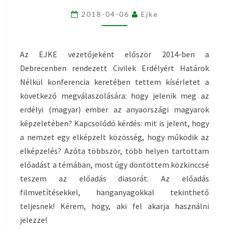
ERDÉLY!
2018-04-06
Ejke
Az EJKE vezetőjeként először 2014-ben a
Debrecenben rendezett Civilek Erdélyért Határok
Nélkül konferencia keretében tettem kísérletet a
következő megválaszolására: hogy jelenik meg az
erdélyi (magyar) ember az anyaországi magyarok
képzeletében? Kapcsolódó kérdés: mit is jelent, hogy
a nemzet egy elképzelt közösség, hogy működik az
elképzelés? Azóta többször, több helyen tartottam
előadást a témában, most úgy döntöttem közkinccsé
teszem az előadás diasorát. Az előadás
filmvetítésekkel, hanganyagokkal tekinthető
teljesnek! Kérem, hogy, aki fel akarja használni
jelezze!