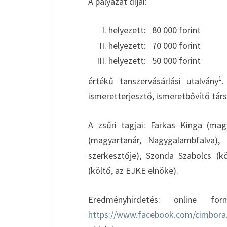
A pályázat díjai:
helyezett: 80 000 forint
helyezett: 70 000 forint
helyezett: 50 000 forint
1
értékű tanszervásárlási utalvány
.
ismeretterjesztő, ismeretbővítő tár
A zsűri tagjai: Farkas Kinga (mag
(magyartanár, Nagygalambfalva),
szerkesztője), Szonda Szabolcs (k
(költő, az EJKE elnöke).
Eredményhirdetés: online 
https://www.facebook.com/cimbora