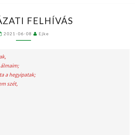
PÁLYÁZATI
ÁZATI FELHÍVÁS
FELHÍVÁS
2021-06-08
Ejke
ak,
n álmaim;
ta a hegyipatak;
em szét,