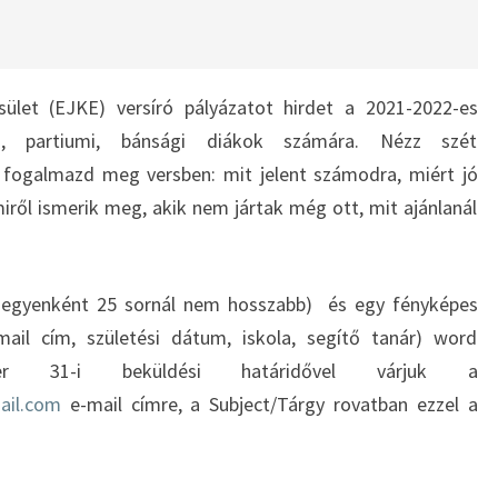
ület (EJKE) versíró pályázatot hirdet a 2021-2022-es
yi, partiumi, bánsági diákok számára. Nézz szét
s fogalmazd meg versben: mit jelent számodra, miért jó
miről ismerik meg, akik nem jártak még ott, mit ajánlanál
 egyenként 25 sornál nem hosszabb) és egy fényképes
ail cím, születési dátum, iskola, segítő tanár) word
er 31-i beküldési határidővel várjuk a
ail.com
e-mail címre, a Subject/Tárgy rovatban ezzel a