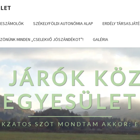
ÜLET
BESZÁMOLÓK
SZÉKELYFÖLDI AUTONÓMIA ALAP
ERDÉLY TÁRSASJÁTÉ
ZÖNÜNK MINDEN „CSELEKVŐ JÓSZÁNDÉKOT”!
GALÉRIA
T JÁRÓK KÖ
EGYESÜLET
TOKZATOS SZÓT MONDTAM AKKOR: E