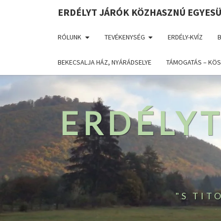
ERDÉLYT JÁRÓK KÖZHASZNÚ EGYES
RÓLUNK
TEVÉKENYSÉG
ERDÉLY-KVÍZ
BEKECSALJA HÁZ, NYÁRÁDSELYE
TÁMOGATÁS – KÖS
ERDÉLY
"S TI