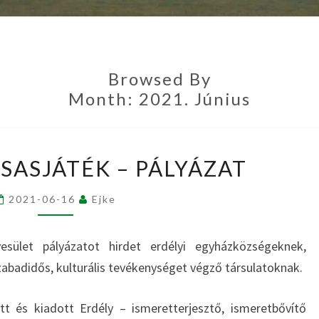
Browsed By
Month:
2021. Június
ERDÉLY
SASJÁTÉK – PÁLYÁZAT
TÁRSASJÁTÉK
–
2021-06-16
Ejke
PÁLYÁZAT
sület pályázatot hirdet erdélyi egyházközségeknek,
abadidős, kulturális tevékenységet végző társulatoknak.
ett és kiadott Erdély – ismeretterjesztő, ismeretbővítő