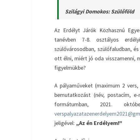
Szilágyi Domokos: Szülőföld
Az Erdélyt Járók Közhasznú Egyes
tanévben 7-8. osztályos erdél
szülővárosodban, szülőfaludban, é
ott élni, miért jó oda visszamenni, 
figyelmükbe?
A pályaműveket (maximum 2 vers,
bemutatkozást (név, postacím, e-m
formátumban, 2021. októb
verspalyazatazenerdelyem2021@gm
jeligével:
„Az én Erdélyem!”