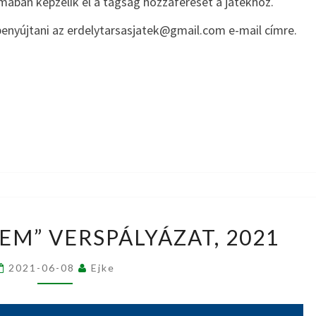
rmában képzelik el a tagság hozzáférését a játékhoz.
enyújtani az erdelytarsasjatek@gmail.com e-mail címre.
„AZ
EM” VERSPÁLYÁZAT, 2021
ÉN
ERDÉLYEM”
2021-06-08
Ejke
VERSPÁLYÁZAT,
2021