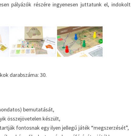
esen pályázók részére ingyenesen juttatunk el, indokolt
ékok darabszáma: 30.
mondatos) bemutatását,
yik összejövetelen készült,
tartják fontosnak egy ilyen jellegű játék “megszerzését”,