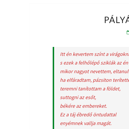
PÁLY
Itt én kevertem színt a virágokn
s ezek a felhőlépő sziklák az é
mikor nagyot nevettem, eltanul
ha elfáradtam, pázsiton terített
teremni tanítottam a földet,
suttogni az esőt,
békére az embereket.
Ez a táj ébredő öntudattal
enyémnek vallja magát.