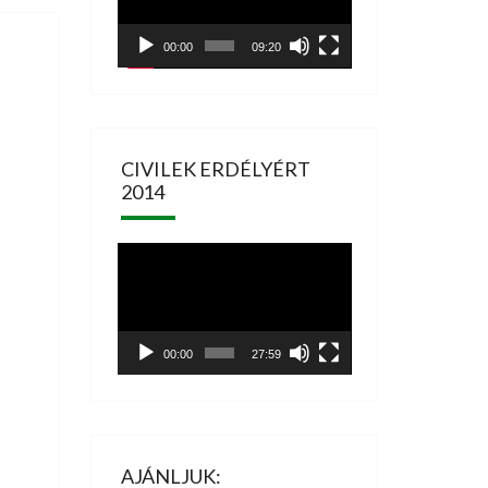
00:00
09:20
CIVILEK ERDÉLYÉRT
2014
Videólejátszó
00:00
27:59
AJÁNLJUK: