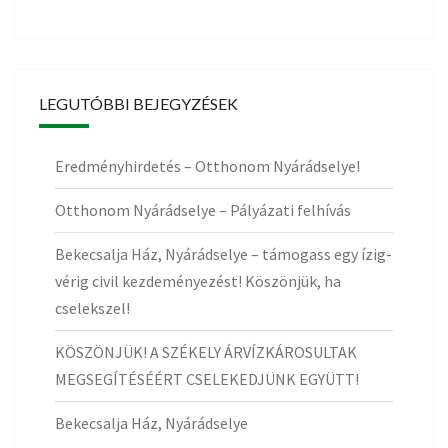
LEGUTÓBBI BEJEGYZÉSEK
Eredményhirdetés – Otthonom Nyárádselye!
Otthonom Nyárádselye – Pályázati felhívás
Bekecsalja Ház, Nyárádselye – támogass egy ízig-
vérig civil kezdeményezést! Köszönjük, ha
cselekszel!
KÖSZÖNJÜK! A SZÉKELY ÁRVÍZKÁROSULTAK
MEGSEGÍTÉSÉÉRT CSELEKEDJÜNK EGYÜTT!
Bekecsalja Ház, Nyárádselye