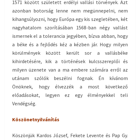
1571 között született erdélyi vallási törvények. Azt
azonban botorság lenne nem megünnepelni, nem
kihangsúlyozni, hogy Európa egy kis szegletében, két
nagyhatalom szorításában 1568-ban négy vallást
ismernek el a tolerancia jegyében, bízva abban, hogy
a béke és a fejlődés kéz a kézben jár. Hogy milyen
körülmények között került sor a vallásbéke
kihirdetésére, kik a történések kulcsszereplői és
milyen üzenete van a ma embere számára erről az
utánam szólók beszélni fognak. Én kívánom
Önöknek, hogy élvezzék a most következő
előadásokat, legyen ez egy élményekkel teli
Vendégség.
Köszönetnyilvánítás
Köszönjük Kardos József, Fekete Levente és Pap Gy.