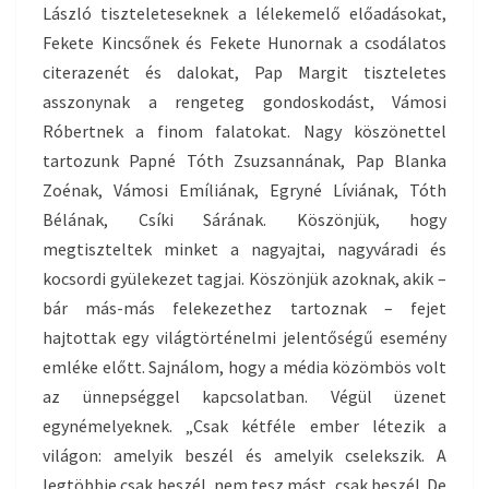
László tiszteleteseknek a lélekemelő előadásokat,
Fekete Kincsőnek és Fekete Hunornak a csodálatos
citerazenét és dalokat, Pap Margit tiszteletes
asszonynak a rengeteg gondoskodást, Vámosi
Róbertnek a finom falatokat. Nagy köszönettel
tartozunk Papné Tóth Zsuzsannának, Pap Blanka
Zoénak, Vámosi Emíliának, Egryné Líviának, Tóth
Bélának, Csíki Sárának. Köszönjük, hogy
megtiszteltek minket a nagyajtai, nagyváradi és
kocsordi gyülekezet tagjai. Köszönjük azoknak, akik –
bár más-más felekezethez tartoznak – fejet
hajtottak egy világtörténelmi jelentőségű esemény
emléke előtt. Sajnálom, hogy a média közömbös volt
az ünnepséggel kapcsolatban. Végül üzenet
egynémelyeknek. „Csak kétféle ember létezik a
világon: amelyik beszél és amelyik cselekszik. A
legtöbbje csak beszél, nem tesz mást, csak beszél. De