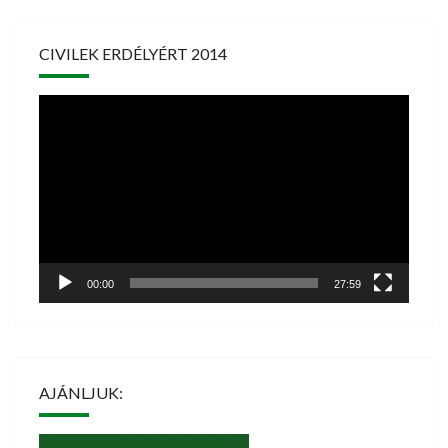
CIVILEK ERDÉLYÉRT 2014
Videólejátszó
00:00
27:59
AJÁNLJUK: