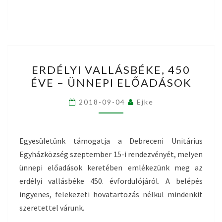
ERDÉLYI
ERDÉLYI VALLÁSBÉKE, 450
VALLÁSBÉKE,
ÉVE – ÜNNEPI ELŐADÁSOK
450
ÉVE
2018-09-04
Ejke
–
ÜNNEPI
ELŐADÁSOK
Egyesületünk támogatja a Debreceni Unitárius
Egyházközség szeptember 15-i rendezvényét, melyen
ünnepi előadások keretében emlékezünk meg az
erdélyi vallásbéke 450. évfordulójáról. A belépés
ingyenes, felekezeti hovatartozás nélkül mindenkit
szeretettel várunk.