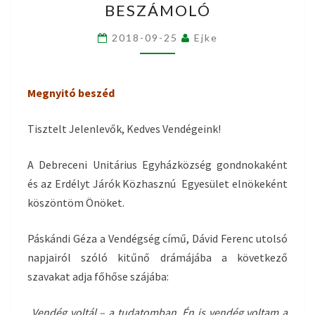
BESZÁMOLÓ
450
–
2018-09-25
Ejke
BESZÁMOLÓ
Megnyitó beszéd
Tisztelt Jelenlevők, Kedves Vendégeink!
A Debreceni Unitárius Egyházközség gondnokaként
és az Erdélyt Járók Közhasznú Egyesület elnökeként
köszöntöm Önöket.
Páskándi Géza a Vendégség című, Dávid Ferenc utolsó
napjairól szóló kitűnő drámájába a következő
szavakat adja főhőse szájába:
„Vendég voltál – a tudatomban. Én is vendég voltam a