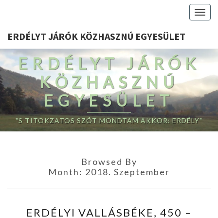
Togg
navig
ERDÉLYT JÁRÓK KÖZHASZNÚ EGYESÜLET
ERDÉLYT JÁRÓK
KÖZHASZNÚ
EGYESÜLET
"S TITOKZATOS SZÓT MONDTAM AKKOR: ERDÉLY"
Browsed By
Month:
2018. Szeptember
ERDÉLYI
ERDÉLYI VALLÁSBÉKE, 450 –
VALLÁSBÉKE,