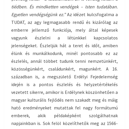
tiédben. És mindketten vendégek – Isten tudatában.
Egyetlen vendégségünk ez.”
Az idézet kulcsfogalma a
TUDAT, az agy legmagasabb rendű és kizárólag az
emberre jellemző funkciója, mely által képesek
vagyunk észlelni a létünkkel kapcsolatos
jelenségeket. Észleljük hát a teret és időt, amiben
élünk és munkálkodunk, minél pontosabb ez az
észlelés, annál többet tudunk tenni nemzetünkért,
közösségünkért, családunkért, magunkért. A 16.
században is, a megszülető Erdélyi Fejedelemség
idején is a pontos észlelés és helyzetértékelés
vezetett sikerre, amikor is Erdélynek köszönhetően a
magyar kulturális fejlődés nem szakadt meg és máig
ható eredményeket mutattak fel nagy formátumú
emberek, akik példaképként szolgálhatnak
napjainkban is. Sok felöl közelíthetők meg az 1566-