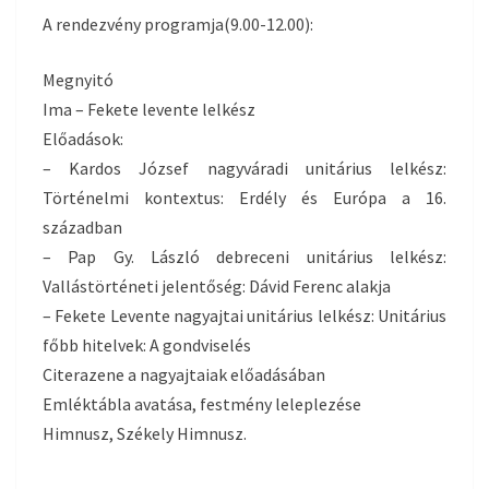
A rendezvény programja(9.00-12.00):
Megnyitó
Ima – Fekete levente lelkész
Előadások:
– Kardos József nagyváradi unitárius lelkész:
Történelmi kontextus: Erdély és Európa a 16.
században
– Pap Gy. László debreceni unitárius lelkész:
Vallástörténeti jelentőség: Dávid Ferenc alakja
– Fekete Levente nagyajtai unitárius lelkész: Unitárius
főbb hitelvek: A gondviselés
Citerazene a nagyajtaiak előadásában
Emléktábla avatása, festmény leleplezése
Himnusz, Székely Himnusz.