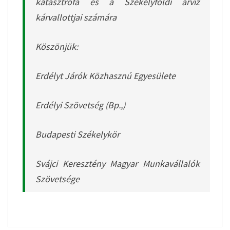
katasztrófa és a Székelyföldi árvíz
kárvallottjai számára
Köszönjük:
Erdélyt Járók Közhasznú Egyesülete
Erdélyi Szövetség (Bp.,)
Budapesti Székelykör
Svájci Keresztény Magyar Munkavállalók
Szövetsége