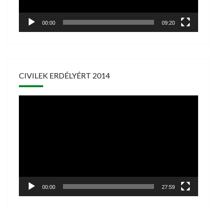
00:00
09:20
CIVILEK ERDÉLYÉRT 2014
Videólejátszó
00:00
27:59