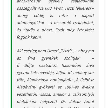
árvízkárosult székely családoknak
összegyűlt 410 000 Ft-ot. Tiszti felkeresi –
ahogy eddig is tette a kapott
adományokkal – a rászoruló családokat,
és átadja a pénzt. Erről még értesítést
fogunk kapni.
Aki esetleg nem ismeri „Tisztit „- ahogyan
az árva gyerekek szólítják –
ő Bőjte Csabához hasonlóan árva
gyermekek nevelője, álljon itt néhány sor
tőle, Alapítványa honlapjáról:
„A Csibész
Alapítvány gyökerei az 1987-es évekre
vezethetők vissza, amikor a csíksomlyói
plébániára helyezett Dr. Jakab Antal