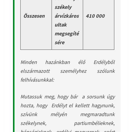
székely
Összesen
árvízkáros
410 000
ultak
megsegíté
sére
Minden hazánkban élő Erdélyből
elszármazott személyhez szólunk
felhívásunkkal:
Mutassuk meg, hogy bár a sorsunk úgy
hozta, hogy Erdélyt el kellett hagynunk,
szívünk mélyén megmaradtunk
székelynek, partiumbélieknek,
bánságiaknak, erdélyi magyarnak, ezért