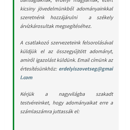
kicsiny jövedelmünkből adományainkkal
szeretnénk hozzájárulni a székely
árvízkárosultak megsegítéséhez.
A csatlakozó szervezeteink felsorolásával
küldjük el az összegyűjtött adományt,
amiről igazolást küldünk. Email címünk az
értesítésünkhöz:
erdelyiszovetseg@gmai
l.com
Kérjük a nagyvilágba szakadt
testvéreinket, hogy adományaikat erre a
számlaszámra juttassák el: