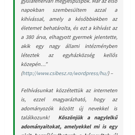
gyulafehérvári megyéspüspök. Már az első
napokban szembesültem azzal a
kihívással, amely a későbbiekben az
életemet behatárolta, és ezt a kihívást az
a 380 árva, elhagyott gyermek jelentette,
akik egy nagy állami intézményben
léteztek az egyházközség kellős
közepén…”
(
http://www.csibesz.ro/wordpress/hu/
) –
Felhívásunkat közzétettük az interneten
is, ezzel magyarázható, hogy az
adományozók között új nevekkel is
találkozunk!
Köszönjük a nagylelkű
adományaitokat, amelyekkel mi is egy