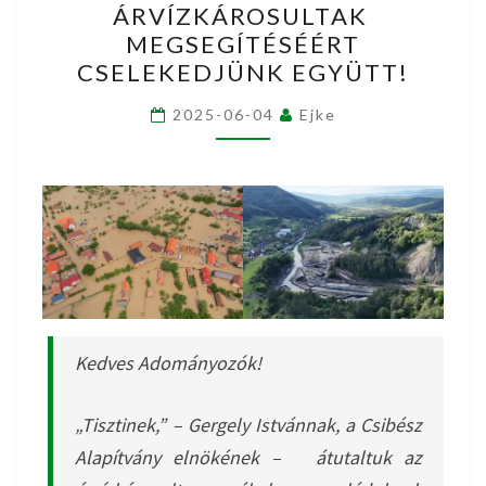
ÁRVÍZKÁROSULTAK
SZÉKELY
MEGSEGÍTÉSÉÉRT
ÁRVÍZKÁROSULTAK
CSELEKEDJÜNK EGYÜTT!
MEGSEGÍTÉSÉÉRT
CSELEKEDJÜNK
2025-06-04
Ejke
EGYÜTT!
Kedves Adományozók!
„Tisztinek,” – Gergely Istvánnak, a Csibész
Alapítvány elnökének – átutaltuk az