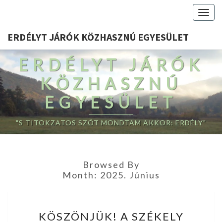
Togg
navig
ERDÉLYT JÁRÓK KÖZHASZNÚ EGYESÜLET
ERDÉLYT JÁRÓK
KÖZHASZNÚ
EGYESÜLET
"S TITOKZATOS SZÓT MONDTAM AKKOR: ERDÉLY"
Browsed By
Month:
2025. Június
KÖSZÖNJÜK!
KÖSZÖNJÜK! A SZÉKELY
A