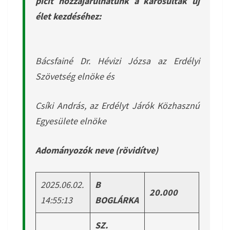
picit hozzájárulhatunk a károsultak új
élet kezdéséhez:
Bácsfainé Dr. Hévizi Józsa az Erdélyi
Szövetség elnöke és
Csíki András, az Erdélyt Járók Közhasznú
Egyesülete elnöke
Adományozók neve (rövidítve)
2025.06.02.
B
20.000
14:55:13
BOGLÁRKA
SZ.