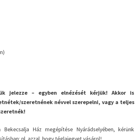
)
n)
rjük jelezze – egyben elnézését kérjük! Akkor is
etnétek/szeretnének névvel szerepelni, vagy a teljes
szeretnék!
a Bekecsalja Ház megépítése Nyárádselyében, kérünk
tásban: pl. azzal, hogy téglajegyet vásárol!