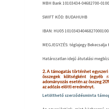
MBH Bank 10103434-04682700-010
SWIFT KÓD: BUDAHUHB
IBAN: HU05 10103434046827000100
MEGJEGYZÉS: téglajegy Bekecsalja 
Határozatlan idejű átutalási megbíz
2. A támogatás történhet egyszer
összegek költségként (egyéb rá
adományozás esetén az összeg 20%
az adózás előtti eredményt.
Letölthető szerződésminta támo