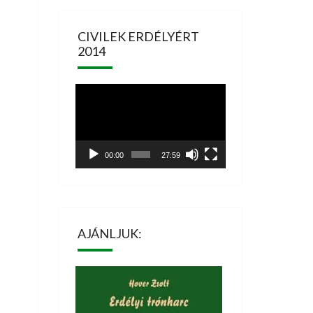
CIVILEK ERDÉLYÉRT
2014
Videólejátszó
00:00
27:59
AJÁNLJUK: