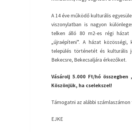
A 14 éve működő kulturális egyesület
viszonylatban is nagyon különlege
telken álló 80 m2-es régi háza
„újraépíteni”. A házat közösségi, 
település történetét és kulturális
Bekecsre, Bekecsaljára érkezőket.
Vásárolj 5.000 Ft/hó összegben 
Köszönjük, ha cselekszel!
Támogatni az alábbi számlaszámon t
EJKE