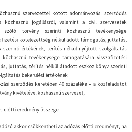
özhasznú szervezettel kötött adományozási szerződés
a közhasznú jogállásról, valamint a civil szervezetek
 szóló törvény szerinti közhasznú tevékenysége
izetési kötelezettség nélkül adott támogatás, juttatás,
 szerinti értékének, térítés nélkül nyújtott szolgáltatás
a közhasznú tevékenysége támogatására visszafizetési
s, juttatás, térítés nélkül átadott eszköz könyv szerinti
zolgáltatás bekerülési értékének
zási szerződés keretében 40 százaléka – a közfeladatot
tvány kivételével közhasznú szervezet,
s előtti eredmény összege.
z adózó akkor csökkentheti az adózás előtti eredményt, ha