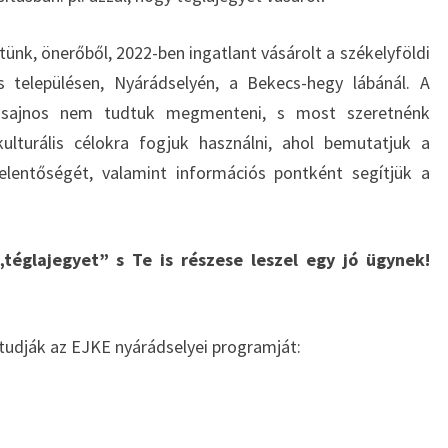
ünk, önerőből, 2022-ben ingatlant vásárolt a székelyföldi
s településen, Nyárádselyén, a Bekecs-hegy lábánál. A
t sajnos nem tudtuk megmenteni, s most szeretnénk
kulturális célokra fogjuk használni, ahol bemutatjuk a
 jelentőségét, valamint információs pontként segítjük a
„téglajegyet” s Te is részese leszel egy jó ügynek!
udják az EJKE nyárádselyei programját: