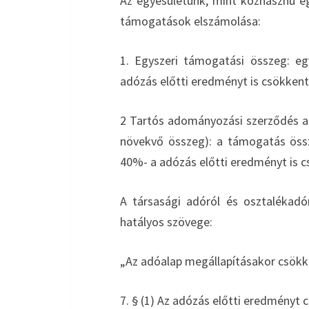
Az egyesületünk, mint közhasznú eg
támogatások elszámolása:
1. Egyszeri támogatási összeg: e
adózás előtti eredményt is csökkent
2 Tartós adományozási szerződés al
növekvő összeg): a támogatás öss
40%- a adózás előtti eredményt is c
A társasági adóról és osztalékadór
hatályos szövege:
„Az adóalap megállapításakor csök
7. § (1) Az adózás előtti eredményt 