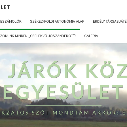
ÜLET
BESZÁMOLÓK
SZÉKELYFÖLDI AUTONÓMIA ALAP
ERDÉLY TÁRSASJÁTÉ
ZÖNÜNK MINDEN „CSELEKVŐ JÓSZÁNDÉKOT”!
GALÉRIA
T JÁRÓK KÖ
EGYESÜLET
TOKZATOS SZÓT MONDTAM AKKOR: E