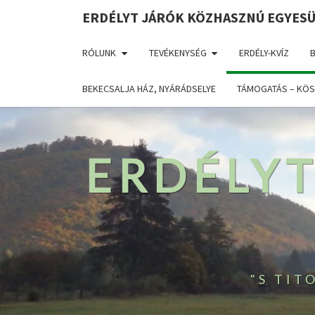
ERDÉLYT JÁRÓK KÖZHASZNÚ EGYES
RÓLUNK
TEVÉKENYSÉG
ERDÉLY-KVÍZ
BEKECSALJA HÁZ, NYÁRÁDSELYE
TÁMOGATÁS – KÖS
ERDÉLY
"S TI