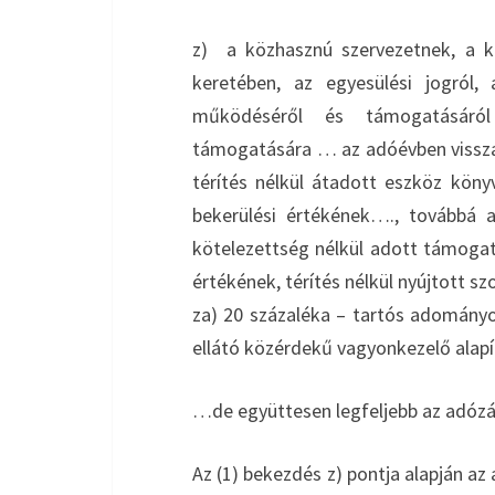
z) a közhasznú szervezetnek, a k
keretében, az egyesülési jogról, 
működéséről és támogatásáról
támogatására … az adóévben visszaf
térítés nélkül átadott eszköz könyv
bekerülési értékének…., továbbá 
kötelezettség nélkül adott támogatá
értékének, térítés nélkül nyújtott s
za) 20 százaléka – tartós adományo
ellátó közérdekű vagyonkezelő alapí
…de együttesen legfeljebb az adózá
Az (1) bekezdés z) pontja alapján a