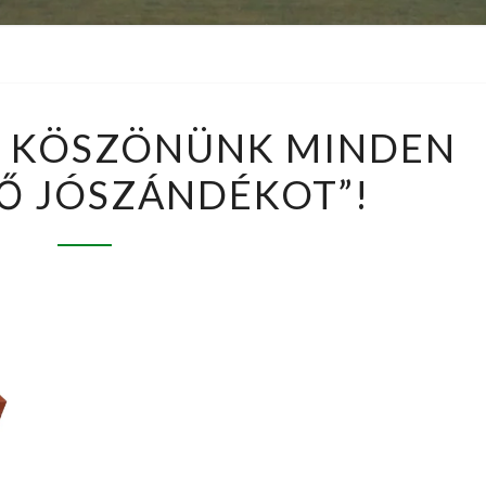
TÁMOGATÁS
– KÖSZÖNÜNK MINDEN
–
Ő JÓSZÁNDÉKOT”!
KÖSZÖNÜNK
MINDEN
„CSELEKVŐ
JÓSZÁNDÉKOT”!