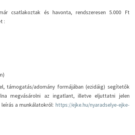
ár csatlakoztak és havonta, rendszeresen 5.000 Ft
t :
)
n)
ggel, támogatás/adomány formájában (ezidáig) segítetők
a megvásárolni az ingatlant, illetve eljuttatni jelen
 leírás a munkálatokról:
https://ejke.hu/nyaradselye-ejke-