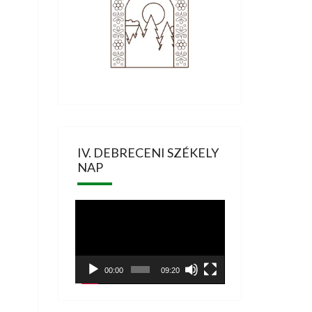
IV. DEBRECENI SZÉKELY
NAP
Videólejátszó
00:00
09:20