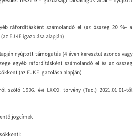
yesület részére – gazdasági társaságok által – nyújtott
gyéb ráfordításként számolandó el (az összeg 20 %- a
 (az EJKE igazolása alapján)
apján nyújtott támogatás (4 éven keresztül azonos vagy
zege egyéb ráfordításként számolandó el és az összeg
sökkent (az EJKE igazolása alapján)
ól szóló 1996. évi LXXXI. törvény (Tao.) 2021.01.01-től
kentő jogcímek
csökkenti: