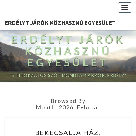
Togg
navig
ERDÉLYT JÁRÓK KÖZHASZNÚ EGYESÜLET
ERDÉLYT JÁRÓK
KÖZHASZNÚ
EGYESÜLET
"S TITOKZATOS SZÓT MONDTAM AKKOR: ERDÉLY"
Browsed By
Month:
2026. Február
BEKECSALJA
BEKECSALJA HÁZ,
HÁZ,