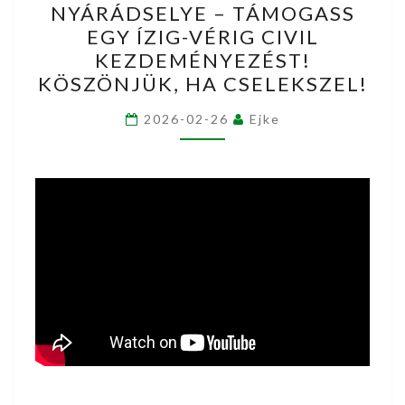
NYÁRÁDSELYE – TÁMOGASS
NYÁRÁDSELYE
EGY ÍZIG-VÉRIG CIVIL
–
KEZDEMÉNYEZÉST!
TÁMOGASS
KÖSZÖNJÜK, HA CSELEKSZEL!
EGY
ÍZIG-
2026-02-26
Ejke
VÉRIG
CIVIL
KEZDEMÉNYEZÉST!
KÖSZÖNJÜK,
HA
CSELEKSZEL!