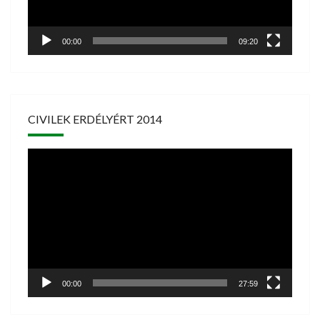
00:00
09:20
CIVILEK ERDÉLYÉRT 2014
Videólejátszó
00:00
27:59