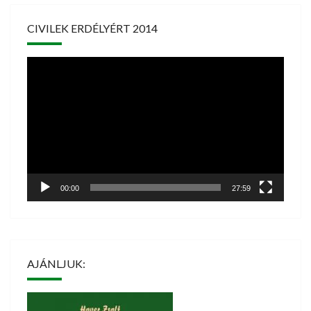
CIVILEK ERDÉLYÉRT 2014
Videólejátszó
00:00
27:59
AJÁNLJUK: