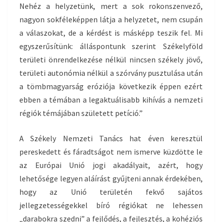
Nehéz a helyzetünk, mert a sok rokonszenvező,
nagyon sokféleképpen látja a helyzetet, nem csupán
a válaszokat, de a kérdést is másképp teszik fel. Mi
egyszerűsítünk: álláspontunk szerint Székelyföld
területi önrendelkezése nélkül nincsen székely jövő,
területi autonómia nélkül a szórvány pusztulása után
a tömbmagyarság eróziója következik éppen ezért
ebben a témában a legaktuálisabb kihívás a nemzeti
régiók témájában született petíció.”
A Székely Nemzeti Tanács hat éven keresztül
pereskedett és fáradtságot nem ismerve küzdötte le
az Európai Unió jogi akadályait, azért, hogy
lehetősége legyen aláírást gyűjteni annak érdekében,
hogy az Unió területén fekvő sajátos
jellegzetességekkel bíró régiókat ne lehessen
„darabokra szedni” a fejlődés, a fejlesztés, a kohéziós