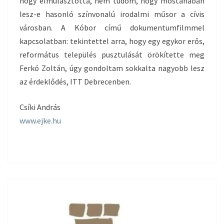
hogy elmulasztotta, nem tudom, hogy mostanában
lesz-e hasonló színvonalú irodalmi műsor a cívis
városban. A Kóbor című dokumentumfilmmel
kapcsolatban: tekintettel arra, hogy egy egykor erős,
református település pusztulását örökítette meg
Ferkó Zoltán, úgy gondoltam sokkalta nagyobb lesz
az érdeklődés, ITT Debrecenben.
Csíki András
www.ejke.hu