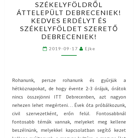
SZÉKELYFÖLDRŐL
SZÉKELYFÖLDRŐL
ÁTTELEPÜLT DEBRECENIEK!
ÁTTELEPÜLT
KEDVES ERDÉLYT ÉS
DEBRECENIEK!
SZÉKELYFÖLDET SZERETŐ
KEDVES
DEBRECENIEK!
ERDÉLYT
ÉS
2019-09-17
Ejke
SZÉKELYFÖLDET
SZERETŐ
DEBRECENIEK!
Rohanunk, persze rohanunk és gyűrjük a
hétköznapokat, de hogy évente 2-3 órájuk, órátok
nincs összejönni ITT Debrecenben, azt nagyon
nehezen lehet megérteni… Évek óta próbálkozunk,
civil szervezetként, erőn felül. Fontosabbnál
fontosabb témák vannak, melyeket meg kellene
beszélnünk, melyekkel kapcsolatban segítő kezet