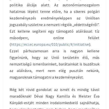
politika álcája alatt. Az autonómiamozgalom
hatalmas lépést tenne előre, ha a sikeres polgári
kezdeményezés eredményeképpen az Unióban
jogszabály születne a nemzeti régiók „védettségéről”.
Ezt kellene segíteni egy támogató aláírással: tíz
másodperc, online felület
(
https://eci.ec.europa.eu/010/public/#/initiative
).
Ezzel párhuzamosan arra is nagyon kellene
figyelnünk, hogy az Unió területén élő, más
nemzetiségű ismerőseinket, barátainkat is buzdítsuk
az aláírásra, mert nem elég pusztán nekünk,
magyaroknak támogatni a kezdeményezést.
Még két rövid gondolat az ismét és mindig távol
maradóknak! Dévai Nagy Kamilla és Meister Éva
Kányádi-estjét minden irodalomkedvelő sajnálhatja,