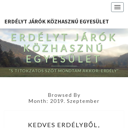
Togg
navig
ERDÉLYT JÁRÓK KÖZHASZNÚ EGYESÜLET
ERDÉLYT JÁRÓK
KÖZHASZNÚ
EGYESÜLET
"S TITOKZATOS SZÓT MONDTAM AKKOR: ERDÉLY"
Browsed By
Month:
2019. Szeptember
KEDVES
KEDVES ERDÉLYBŐL,
ERDÉLYBŐL,