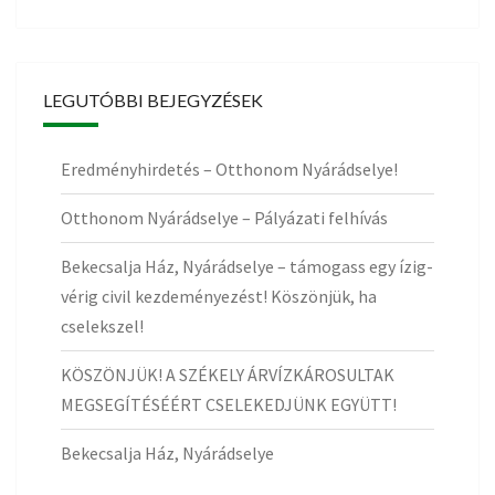
LEGUTÓBBI BEJEGYZÉSEK
Eredményhirdetés – Otthonom Nyárádselye!
Otthonom Nyárádselye – Pályázati felhívás
Bekecsalja Ház, Nyárádselye – támogass egy ízig-
vérig civil kezdeményezést! Köszönjük, ha
cselekszel!
KÖSZÖNJÜK! A SZÉKELY ÁRVÍZKÁROSULTAK
MEGSEGÍTÉSÉÉRT CSELEKEDJÜNK EGYÜTT!
Bekecsalja Ház, Nyárádselye