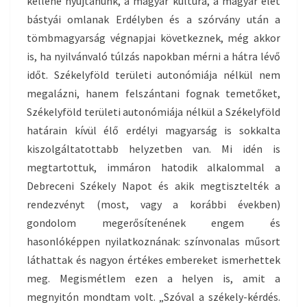
kellene nyújtanunk, a magyar kultúra, a magyar élet
bástyái omlanak Erdélyben és a szórvány után a
tömbmagyarság végnapjai következnek, még akkor
is, ha nyilvánvaló túlzás napokban mérni a hátra lévő
időt. Székelyföld területi autonómiája nélkül nem
megalázni, hanem felszántani fognak temetőket,
Székelyföld területi autonómiája nélkül a Székelyföld
határain kívül élő erdélyi magyarság is sokkalta
kiszolgáltatottabb helyzetben van. Mi idén is
megtartottuk, immáron hatodik alkalommal a
Debreceni Székely Napot és akik megtisztelték a
rendezvényt (most, vagy a korábbi években)
gondolom megerősítenének engem és
hasonlóképpen nyilatkoznának: színvonalas műsort
láthattak és nagyon értékes embereket ismerhettek
meg. Megismétlem ezen a helyen is, amit a
megnyitón mondtam volt. „Szóval a székely-kérdés.