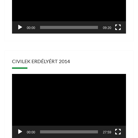
00:00
09:20
CIVILEK ERDÉLYÉRT 2014
Videólejátszó
00:00
27:59