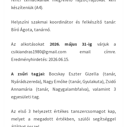
készíteniük (A4).
Helyszíni szakmai koordinátor és felkészítő tanár:
Bíró Ágota, tanárnő.
Az alkotásokat
2026. május 31-ig
várjuk a
csikiandras1980@gmail.com email címre.
Eredményhirdetés: 2026.06.15.
A zsűri tagjai:
Bocskay Eszter Gizella (tanár,
Nyárádszereda), Nagy Emőke (tanár, Gyulakuta), Zsidó
Annamária (tanár, Nagygalambfalva), valamint 3
egyesületi tag.
Az első 3 helyezett értékes tanszercsomagot kap,
melyet a megadott értékben, szülői segítséggel
állíthat össze!