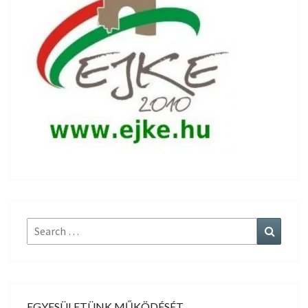
Search
Search
for:
EGYESÜLETÜNK MŰKÖDÉSÉT,