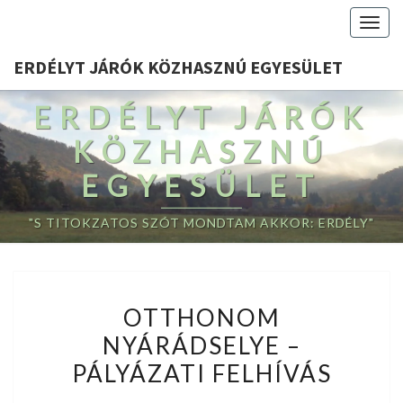
Togg
navig
ERDÉLYT JÁRÓK KÖZHASZNÚ EGYESÜLET
ERDÉLYT JÁRÓK
KÖZHASZNÚ
EGYESÜLET
"S TITOKZATOS SZÓT MONDTAM AKKOR: ERDÉLY"
OTTHONOM
OTTHONOM
NYÁRÁDSELYE
NYÁRÁDSELYE –
–
PÁLYÁZATI FELHÍVÁS
PÁLYÁZATI
FELHÍVÁS