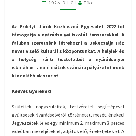
2026-04-01
Ejke
Az Erdélyt Járók Közhasznú Egyesület 2022-től
támogatja a nyárádselyei iskolát tanszerekkel. A
faluban szeretnénk létrehozni a Bekecsalja Ház
nevet viselő kulturális központunkat. A helyiek és
a helység iránti tiszteletből a nyárádselyei
iskolában tanuló diákok számára pályázatot írunk
ki az alábbiak szerint:
Kedves Gyerekek!
Szüleitek, nagyszüleitek, testvéretek segítségével
gyűjtsetek Nyárádselyéről történetet, mesét, éneket!
Jegyezzétek le és egy minimum 2, maximum 3 perces
videóban meséljétek el, adjátok elő, énekeljétek el. A