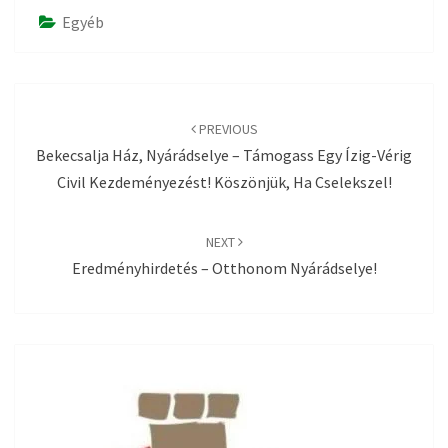
Egyéb
Post
navigation
PREVIOUS
Bekecsalja Ház, Nyárádselye – Támogass Egy Ízig-Vérig
Civil Kezdeményezést! Köszönjük, Ha Cselekszel!
NEXT
Eredményhirdetés – Otthonom Nyárádselye!