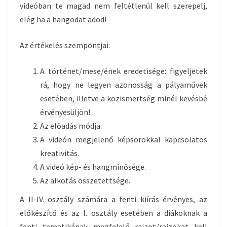
videóban te magad nem feltétlenül kell szerepelj,
elég ha a hangodat adod!
Az értékelés szempontjai:
A történet/mese/ének eredetisége: figyeljetek
rá, hogy ne legyen azonosság a pályaművek
esetében, illetve a közismertség minél kevésbé
érvényesüljön!
Az előadás módja.
A videón megjelenő képsorokkal kapcsolatos
kreativitás.
A videó kép- és hangminősége.
Az alkotás összetettsége.
A II-IV. osztály számára a fenti kiírás érvényes, az
előkészítő és az I. osztály esetében a diákoknak a
fenti tematikának megfelelő rajzot/rajzokat kell