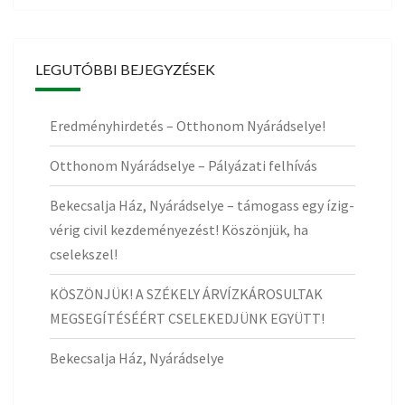
LEGUTÓBBI BEJEGYZÉSEK
Eredményhirdetés – Otthonom Nyárádselye!
Otthonom Nyárádselye – Pályázati felhívás
Bekecsalja Ház, Nyárádselye – támogass egy ízig-
vérig civil kezdeményezést! Köszönjük, ha
cselekszel!
KÖSZÖNJÜK! A SZÉKELY ÁRVÍZKÁROSULTAK
MEGSEGÍTÉSÉÉRT CSELEKEDJÜNK EGYÜTT!
Bekecsalja Ház, Nyárádselye