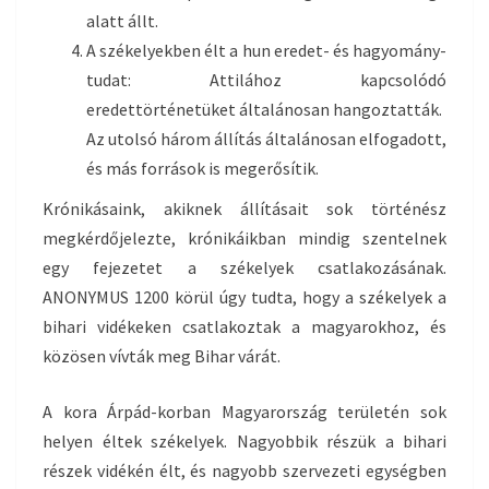
alatt állt.
A székelyekben élt a hun eredet- és hagyomány-
tudat: Attilához kapcsolódó
eredettörténetüket általánosan hangoztatták.
Az utolsó három állítás általánosan elfogadott,
és más források is megerősítik.
Krónikásaink, akiknek állításait sok történész
megkérdőjelezte, krónikáikban mindig szentelnek
egy fejezetet a székelyek csatlakozásának.
ANONYMUS 1200 körül úgy tudta, hogy a székelyek a
bihari vidékeken csatlakoztak a magyarokhoz, és
közösen vívták meg Bihar várát.
A kora Árpád-korban Magyarország területén sok
helyen éltek székelyek. Nagyobbik részük a bihari
részek vidékén élt, és nagyobb szervezeti egységben