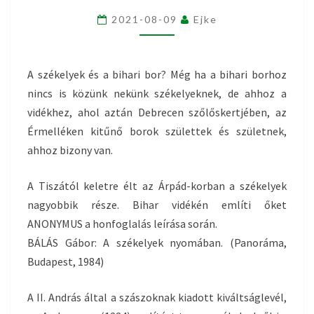
A
2021-08-09
Ejke
SZÉKELYEK
A székelyek és a bihari bor? Még ha a bihari borhoz
nincs is közünk nekünk székelyeknek, de ahhoz a
vidékhez, ahol aztán Debrecen szőlőskertjében, az
Érmelléken kitűnő borok születtek és születnek,
ahhoz bizony van.
A Tiszától keletre élt az Árpád-korban a székelyek
nagyobbik része. Bihar vidékén említi őket
ANONYMUS a honfoglalás leírása során.
BÁLÁS Gábor: A székelyek nyomában. (Panoráma,
Budapest, 1984)
A II. András által a szászoknak kiadott kiváltságlevél,