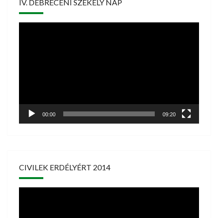
IV. DEBRECENI SZÉKELY NAP
Videólejátszó
00:00
09:20
CIVILEK ERDÉLYÉRT 2014
Videólejátszó