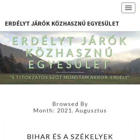
Togg
navig
ERDÉLYT JÁRÓK KÖZHASZNÚ EGYESÜLET
ERDÉLYT JÁRÓK
KÖZHASZNÚ
EGYESÜLET
"S TITOKZATOS SZÓT MONDTAM AKKOR: ERDÉLY"
Browsed By
Month:
2021. Augusztus
BIHAR
BIHAR ÉS A SZÉKELYEK
ÉS