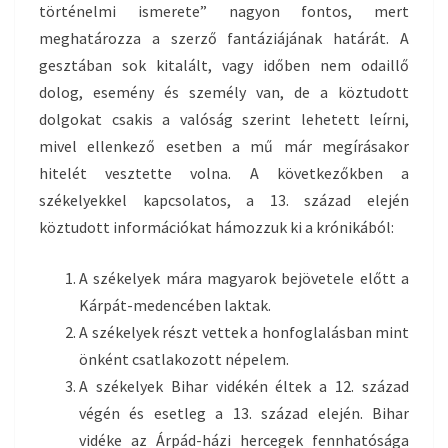
történelmi ismerete” nagyon fontos, mert
meghatározza a szerző fantáziájának határát. A
gesztában sok kitalált, vagy időben nem odaillő
dolog, esemény és személy van, de a köztudott
dolgokat csakis a valóság szerint lehetett leírni,
mivel ellenkező esetben a mű már megírásakor
hitelét vesztette volna. A következőkben a
székelyekkel kapcsolatos, a 13. század elején
köztudott információkat hámozzuk ki a krónikából:
A székelyek mára magyarok bejövetele előtt a
Kárpát-medencében laktak.
A székelyek részt vettek a honfoglalásban mint
önként csatlakozott népelem.
A székelyek Bihar vidékén éltek a 12. század
végén és esetleg a 13. század elején. Bihar
vidéke az Árpád-házi hercegek fennhatósága