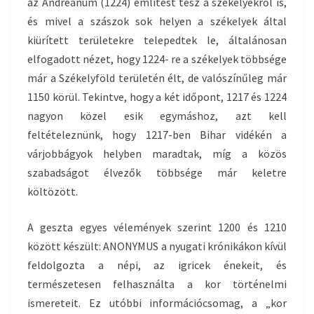
az Andreanum (1224) említést tesz a székelyekről is,
és mivel a szászok sok helyen a székelyek által
kiürített területekre telepedtek le, általánosan
elfogadott nézet, hogy 1224- re a székelyek többsége
már a Székelyföld területén élt, de valószínűleg már
1150 körül. Tekintve, hogy a két időpont, 1217 és 1224
nagyon közel esik egymáshoz, azt kell
feltételeznünk, hogy 1217-ben Bihar vidékén a
várjobbágyok helyben maradtak, míg a közös
szabadságot élvezők többsége már keletre
költözött.
A geszta egyes vélemények szerint 1200 és 1210
között készült: ANONYMUS a nyugati krónikákon kívül
feldolgozta a népi, az igricek énekeit, és
természetesen felhasználta a kor történelmi
ismereteit. Ez utóbbi információcsomag, a „kor