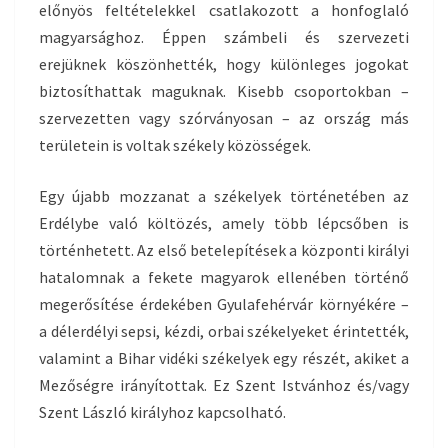
előnyös feltételekkel csatlakozott a honfoglaló
magyarsághoz. Éppen számbeli és szervezeti
erejüknek köszönhették, hogy különleges jogokat
biztosíthattak maguknak. Kisebb csoportokban –
szervezetten vagy szórványosan – az ország más
területein is voltak székely közösségek.
Egy újabb mozzanat a székelyek történetében az
Erdélybe való költözés, amely több lépcsőben is
történhetett. Az első betelepítések a központi királyi
hatalomnak a fekete magyarok ellenében történő
megerősítése érdekében Gyulafehérvár környékére –
a délerdélyi sepsi, kézdi, orbai székelyeket érintették,
valamint a Bihar vidéki székelyek egy részét, akiket a
Mezőségre irányítottak. Ez Szent Istvánhoz és/vagy
Szent László királyhoz kapcsolható.