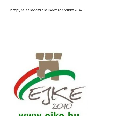
http://eletmod.transindex.ro/?cikk=26478