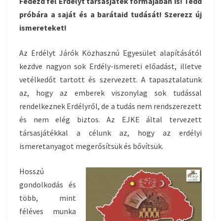
Fedezd fel Erdélyt társasjáték formájában is! Tedd
próbára a saját és a barátaid tudását! Szerezz új
ismereteket!
Az Erdélyt Járók Közhasznú Egyesület alapításától
kezdve nagyon sok Erdély-ismereti előadást, illetve
vetélkedőt tartott és szervezett. A tapasztalatunk
az, hogy az emberek viszonylag sok tudással
rendelkeznek Erdélyről, de a tudás nem rendszerezett
és nem elég biztos. Az EJKE által t
ervezett
társasjátékkal a célunk az, hogy az erdélyi
ismeretanyagot megerősítsük és bővítsük.
Hosszú
gondolkodás és
több, mint
féléves munka