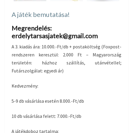
A játék bemutatása!
Megrendelés:
erdelytarsasjatek@gmail.com
A 3. kiadás ára: 10.000.-Ft/db + postaköltség (Foxpost-
rendszeren keresztül: 2.000 Ft – Magyarország
területén: házhoz szállítás, utánvétellel;
Futárszolgálat: egyedi ár)
Kedvezmény:
5-9 db vásárlása esetén 8.000.-Ft/db
10 db vásárlása felett: 7.000.-Ft/db
A játékdoboz tartalma: