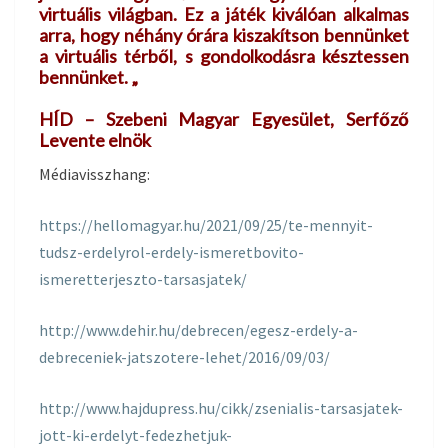
virtuális világban. Ez a játék kiválóan alkalmas
arra, hogy néhány órára kiszakítson bennünket
a virtuális térből, s gondolkodásra késztessen
bennünket. „
HÍD – Szebeni Magyar Egyesület, Serfőző
Levente elnök
Médiavisszhang:
https://hellomagyar.hu/2021/09/25/te-mennyit-
tudsz-erdelyrol-erdely-ismeretbovito-
ismeretterjeszto-tarsasjatek/
http://www.dehir.hu/debrecen/egesz-erdely-a-
debreceniek-jatszotere-lehet/2016/09/03/
http://www.hajdupress.hu/cikk/zsenialis-tarsasjatek-
jott-ki-erdelyt-fedezhetjuk-