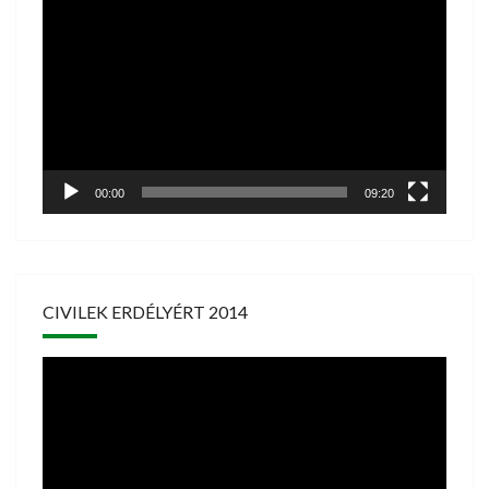
Videólejátszó
00:00
09:20
CIVILEK ERDÉLYÉRT 2014
Videólejátszó