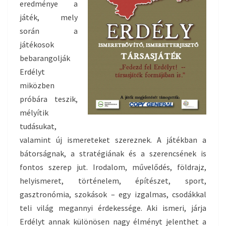
eredménye a
játék, mely
során a
játékosok
bebarangolják
Erdélyt
miközben
próbára teszik,
mélyítik
tudásukat,
valamint új ismereteket szereznek. A játékban a
bátorságnak, a stratégiának és a szerencsének is
fontos szerep jut. Irodalom, művelődés, földrajz,
helyismeret, történelem, építészet, sport,
gasztronómia, szokások – egy izgalmas, csodákkal
teli világ megannyi érdekessége. Aki ismeri, járja
Erdélyt annak különösen na
gy élményt jelenthet a