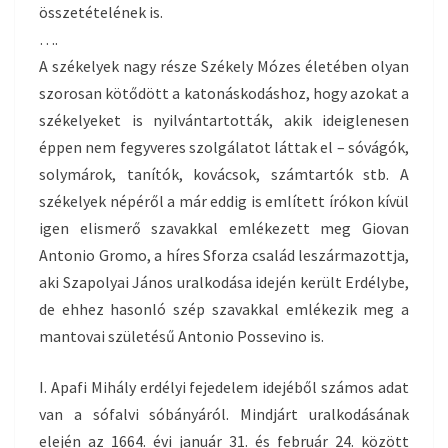
összetételének is.
….
A székelyek nagy része Székely Mózes életében olyan
szorosan kötődött a katonáskodáshoz, hogy azokat a
székelyeket is nyilvántartották, akik ideiglenesen
éppen nem fegyveres szolgálatot láttak el – sóvágók,
solymárok, tanítók, kovácsok, számtartók stb. A
székelyek népéről a már eddig is említett írókon kívül
igen elismerő szavakkal emlékezett meg Giovan
Antonio Gromo, a híres Sforza család leszármazottja,
aki Szapolyai János uralkodása idején került Erdélybe,
de ehhez hasonló szép szavakkal emlékezik meg a
mantovai születésű Antonio Possevino is.
I. Apafi Mihály erdélyi fejedelem idejéből számos adat
van a sófalvi sóbányáról. Mindjárt uralkodásának
elején az 1664. évi január 31. és február 24. között