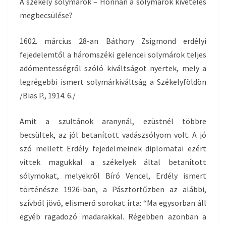
A székely solymárok – Honnan a solymárok kivételes
megbecsülése?
1602. március 28-an Báthory Zsigmond erdélyi
fejedelemtől a háromszéki gelencei solymárok teljes
adómentességről szóló kiváltságot nyertek, mely a
legrégebbi ismert solymárkiváltság a Székelyföldön
/Bias P., 1914. 6./
Amit a szultánok aranynál, ezüstnél többre
becsültek, az jól betanított vadászsólyom volt. A jó
szó mellett Erdély fejedelmeinek diplomatai ezért
vittek magukkal a székelyek által betanított
sólymokat, melyekről Bíró Vencel, Erdély ismert
történésze 1926-ban, a Pásztortűzben az alábbi,
szívből jövő, elismerő sorokat írta: “Ma egysorban áll
egyéb ragadozó madarakkal. Régebben azonban a