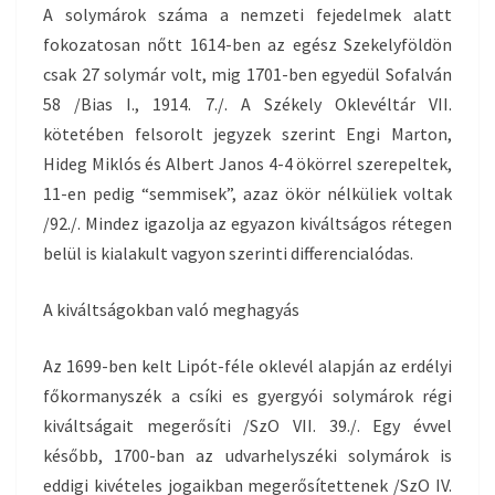
A solymárok száma a nemzeti fejedelmek alatt
fokozatosan nőtt 1614-ben az egész Szekelyföldön
csak 27 solymár volt, mig 1701-ben egyedül Sofalván
58 /Bias I., 1914. 7./. A Székely Oklevéltár VII.
kötetében felsorolt jegyzek szerint Engi Marton,
Hideg Miklós és Albert Janos 4-4 ökörrel szerepeltek,
11-en pedig “semmisek”, azaz ökör nélküliek voltak
/92./. Mindez igazolja az egyazon kiváltságos rétegen
belül is kialakult vagyon szerinti differencialódas.
A kiváltságokban való meghagyás
Az 1699-ben kelt Lipót-féle oklevél alapján az erdélyi
főkormanyszék a csíki es gyergyói solymárok régi
kiváltságait megerősíti /SzO VII. 39./. Egy évvel
később, 1700-ban az udvarhelyszéki solymárok is
eddigi kivételes jogaikban megerősítettenek /SzO IV.