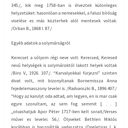
345./, kik meg 1758-ban is élveztek különleges
helyzetüket: hasonlóan a nemesekkel, a falusi bíróság
viselése es más közterhek alól mentesek voltak.
/Orban B., 1868 I. 87./
Egyéb adatok a solymárságról
Kerecset a sólyom régi neve volt. Kerecsed, Keresed
nevű helységek is solymároktól lakott helyek voltak
/Biro V., 1926. 107./. “Karvalyokkal fürjezni” szinten
divat volt, mit bizonyítanak Bornemissza Anna
fejedelemasszony levelei is. /Radvanszki B., 1896.407./
“Hogy az karulyt oda adtad, am legyen, en is mar csak
egyre szorultam, az sem fog semmit [. . . ]
„olvashatjuk Apor Péter 1717-ben kelt sorait/Verses
művei es levelei. 56./. Ölyveket Bethlen Miklós
korábban is használták vadaszatra /Oneletiras I. k.