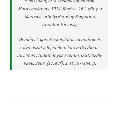
Biás István, ifj. A székely solymárok.
Marosvásárhely. 1914. Révész. 16 l. (Klny. a
Marosvásárhelyi Kemény Zsigmond
Irodalmi Társaság
Demény Lajos: Székelyföldi solymárok és
solymászat a fejedelem kori Erdélyben. –
In: Limes : tudományos szemle, ISSN 0238-
9266, 2004. (17. évf.), 2. sz., 97-104. p.