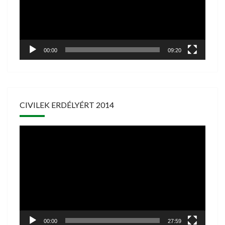
00:00
09:20
CIVILEK ERDÉLYÉRT 2014
Videólejátszó
00:00
27:59