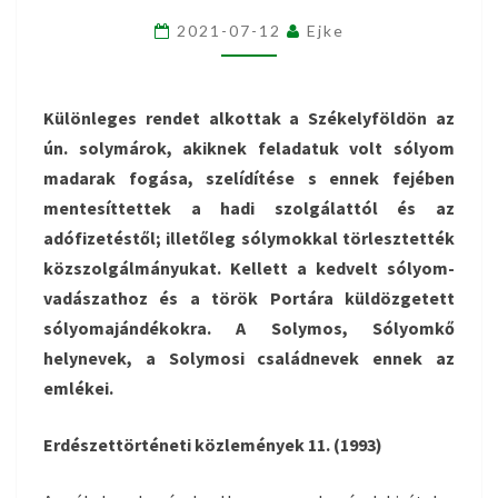
2021-07-12
Ejke
Különleges rendet alkottak a Székelyföldön az
ún. solymárok, akiknek feladatuk volt sólyom
madarak fogása, szelídítése s ennek fejében
mentesíttettek a hadi szolgálattól és az
adófizetéstől; illetőleg sólymokkal törlesztették
közszolgálmányukat. Kellett a kedvelt sólyom-
vadászathoz és a török Portára küldözgetett
sólyomajándékokra. A Solymos, Sólyomkő
helynevek, a Solymosi családnevek ennek az
emlékei.
Erdészettörténeti közlemények 11. (1993)