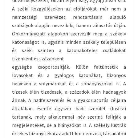
Udvarhelyszéken, Udvarhelyen vagy Agyagfalván stb.
A széki közgyűléseken az elöljárókat már nem a
nemzetségi szervezet rendtartásain alapuló
szabályok alapján nevezik ki, hanem választás útján.
Önkormányzati alapokon szervezik meg a székely
katonaságot is, ugyanis minden székely településen
és széki szinten a katonaköteles családokat
tízenként és százanként
egységbe csoportosítják. Külön feltüntetik a
lovasokat és a gyalogos katonákat, bizonyos
helyeken a solymárokat és a sóbányászokat is. A
tízesek élén tizedesek, a századok élén hadnagyok
állnak. A hadfelszerelés és a gyakorlatozás céljaira
általában évente egyszer hadi szemlét (lustra)
tartanak, mely alkalommal név szerint felírják a
megjelenteket, de a hiányzókat is. A székely lustrák
értékes bizonyítékai az adott kor nemzeti, társadalmi