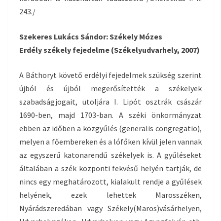
243./
Szekeres Lukács Sándor: Székely Mózes
Erdély székely fejedelme (Székelyudvarhely, 2007)
A Báthoryt követő erdélyi fejedelmek szükség szerint
újból és újból megerősítették a székelyek
szabadságjogait, utoljára I. Lipót osztrák császár
1690-ben, majd 1703-ban. A széki önkormányzat
ebben az időben a közgyűlés (generalis congregatio),
melyen a főembereken és a lófőken kívül jelen vannak
az egyszerű katonarendű székelyek is. A gyűléseket
általában a szék központi fekvésű helyén tartják, de
nincs egy meghatározott, kialakult rendje a gyűlések
helyének, ezek lehettek Marosszéken,
Nyárádszeredában vagy Székely(Maros)vásárhelyen,