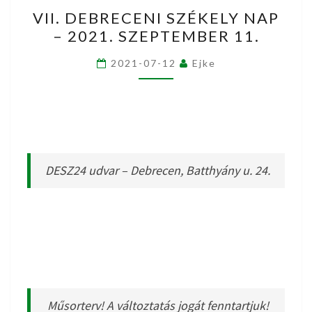
VII.
VII. DEBRECENI SZÉKELY NAP
DEBRECENI
– 2021. SZEPTEMBER 11.
SZÉKELY
NAP
2021-07-12
Ejke
–
2021.
SZEPTEMBER
11.
DESZ24 udvar – Debrecen, Batthyány u. 24.
Műsorterv! A változtatás jogát fenntartjuk!