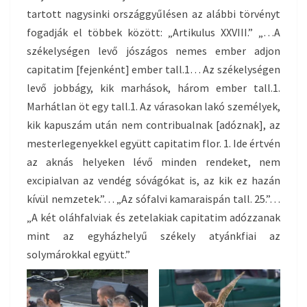
tartott nagysinki országgyűlésen az alábbi törvényt
fogadják el többek között: „Artikulus XXVIII.” „…A
székelységen levő jószágos nemes ember adjon
capitatim [fejenként] ember tall.1… Az székelységen
levő jobbágy, kik marhások, három ember tall.1.
Marhátlan öt egy tall.1. Az várasokan lakó személyek,
kik kapuszám után nem contribualnak [adóznak], az
mesterlegenyekkel együtt capitatim flor. 1. Ide értvén
az aknás helyeken lévő minden rendeket, nem
excipialvan az vendég sóvágókat is, az kik ez hazán
kívül nemzetek.”… „Az sófalvi kamaraispán tall. 25.”…
„A két oláhfalviak és zetelakiak capitatim adózzanak
mint az egyházhelyű székely atyánkfiai az
solymárokkal együtt.”