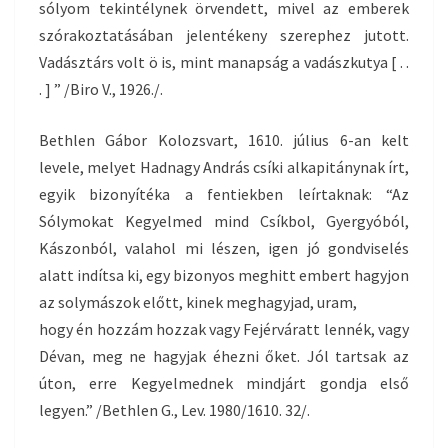
sólyom tekintélynek örvendett, mivel az emberek
szórakoztatásában jelentékeny szerephez jutott.
Vadásztárs volt ö is, mint manapság a vadászkutya [ . .
. ] ” /Biro V., 1926./.
Bethlen Gábor Kolozsvart, 1610. július 6-an kelt
levele, melyet Hadnagy András csíki alkapitánynak írt,
egyik bizonyítéka a fentiekben leírtaknak: “Az
Sólymokat Kegyelmed mind Csíkbol, Gyergyóból,
Kászonból, valahol mi lészen, igen jó gondviselés
alatt indítsa ki, egy bizonyos meghitt embert hagyjon
az solymászok előtt, kinek meghagyjad, uram,
hogy én hozzám hozzak vagy Fejérváratt lennék, vagy
Dévan, meg ne hagyjak éhezni őket. Jól tartsak az
úton, erre Kegyelmednek mindjárt gondja első
legyen.” /Bethlen G., Lev. 1980/1610. 32/.