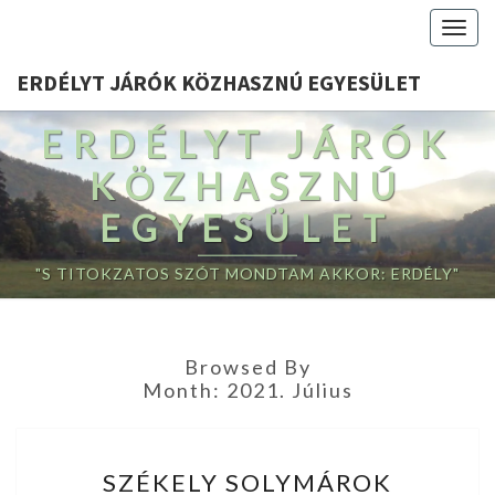
Togg
navig
ERDÉLYT JÁRÓK KÖZHASZNÚ EGYESÜLET
ERDÉLYT JÁRÓK
KÖZHASZNÚ
EGYESÜLET
"S TITOKZATOS SZÓT MONDTAM AKKOR: ERDÉLY"
Browsed By
Month:
2021. Július
SZÉKELY
SZÉKELY SOLYMÁROK
SOLYMÁROK