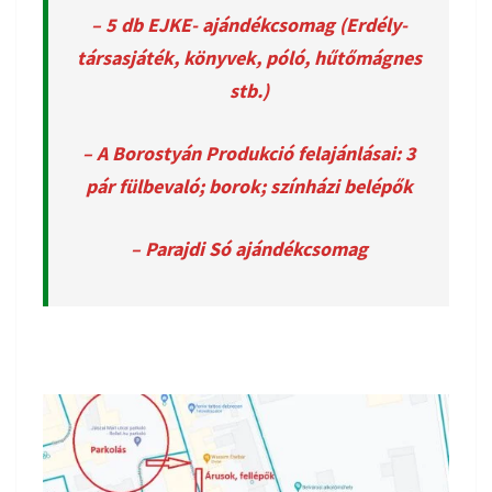
– 5 db EJKE- ajándékcsomag (Erdély-
társasjáték, könyvek, póló, hűtőmágnes
stb.)
– A Borostyán Produkció felajánlásai: 3
pár fülbevaló; borok; színházi belépők
– Parajdi Só ajándékcsomag