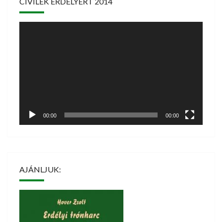
CIVILEK ERDÉLYÉRT 2014
Videólejátszó
00:00
00:00
AJÁNLJUK: