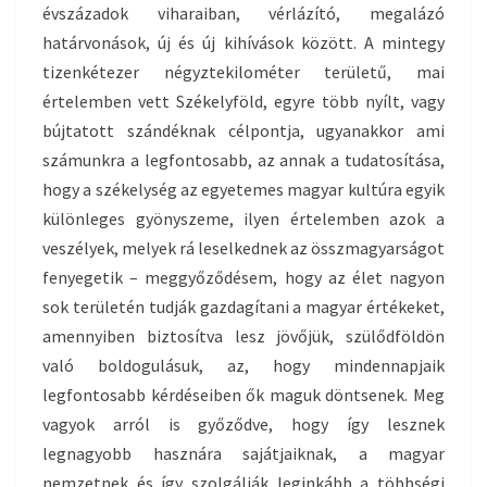
évszázadok viharaiban, vérlázító, megalázó
határvonások, új és új kihívások között. A mintegy
tizenkétezer négyztekilométer területű, mai
értelemben vett Székelyföld, egyre több nyílt, vagy
bújtatott szándéknak célpontja, ugyanakkor ami
számunkra a legfontosabb, az annak a tudatosítása,
hogy a székelység az egyetemes magyar kultúra egyik
különleges gyönyszeme, ilyen értelemben azok a
veszélyek, melyek rá leselkednek az összmagyarságot
fenyegetik – meggyőződésem, hogy az élet nagyon
sok területén tudják gazdagítani a magyar értékeket,
amennyiben biztosítva lesz jövőjük, szülődföldön
való boldogulásuk, az, hogy mindennapjaik
legfontosabb kérdéseiben ők maguk döntsenek. Meg
vagyok arról is győződve, hogy így lesznek
legnagyobb hasznára sajátjaiknak, a magyar
nemzetnek és így szolgálják leginkább a többségi