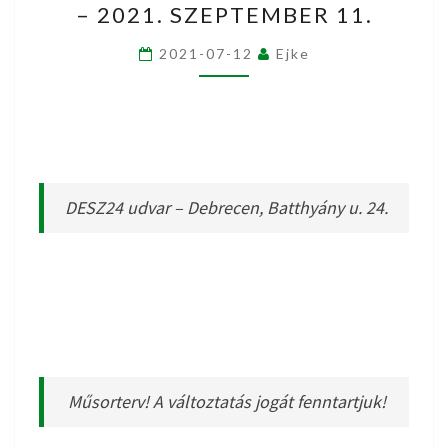
– 2021. SZEPTEMBER 11.
SZÉKELY
NAP
2021-07-12
Ejke
–
2021.
SZEPTEMBER
11.
DESZ24 udvar – Debrecen, Batthyány u. 24.
Műsorterv! A változtatás jogát fenntartjuk!