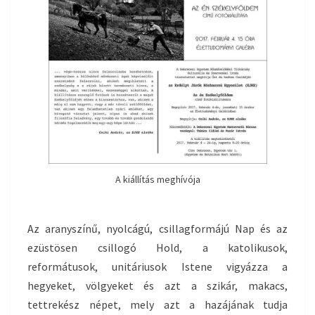
A kiállítás meghívója
Az aranyszínű, nyolcágú, csillagformájú Nap és az
ezüstösen csillogó Hold, a katolikusok,
reformátusok, unitáriusok Istene vigyázza a
hegyeket, völgyeket és azt a szikár, makacs,
tettrekész népet, mely azt a hazájának tudja