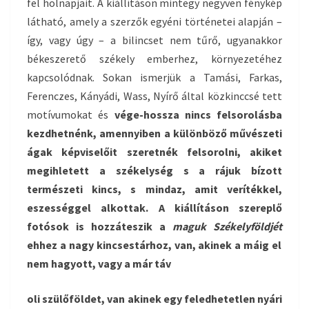
fel holnapjait. A kiállításon mintegy negyven fénykép
látható, amely a szerzők egyéni történetei alapján –
így, vagy úgy – a bilincset nem tűrő, ugyanakkor
békeszerető székely emberhez, környezetéhez
kapcsolódnak. Sokan ismerjük a Tamási, Farkas,
Ferenczes, Kányádi, Wass, Nyírő által közkinccsé tett
motívumokat és
vége-hossza nincs felsorolásba
kezdhetnénk, amennyiben a különböző művészeti
ágak képviselőit szeretnék felsorolni, akiket
megihletett a székely
ség s a rájuk bízott
természeti kincs, s mindaz, amit verítékkel,
eszességgel alkottak.
A kiállításon szereplő
fotósok is hozzáteszik a
maguk Székelyföldjét
ehhez a nagy kincsestárhoz, van, akinek a
máig el
nem hagyott, vagy a
már
táv
oli
szülőföldet, van akinek egy feledhetetlen nyári