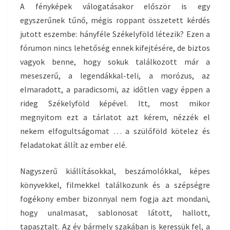
A fényképek válogatásakor először is egy
egyszerűnek tűnő, mégis roppant összetett kérdés
jutott eszembe: hányféle Székelyföld létezik? Ezen a
fórumon nincs lehetőség ennek kifejtésére, de biztos
vagyok benne, hogy sokuk találkozott már a
meseszerű, a legendákkal-teli, a morózus, az
elmaradott, a paradicsomi, az időtlen vagy éppen a
rideg Székelyföld képével. Itt, most mikor
megnyitom ezt a tárlatot azt kérem, nézzék el
nekem elfogultságomat … a szülőföld kötelez és
feladatokat állít az ember elé.
Nagyszerű kiállításokkal, beszámolókkal, képes
könyvekkel, filmekkel találkozunk és a szépségre
fogékony ember bizonnyal nem fogja azt mondani,
hogy unalmasat, sablonosat látott, hallott,
tapasztalt. Az év bármely szakában is keressük fel, a