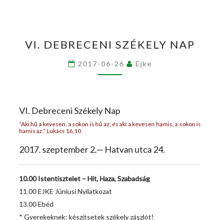
VI.
VI. DEBRECENI SZÉKELY NAP
DEBRECENI
SZÉKELY
2017-06-26
Ejke
NAP
VI. Debreceni Székely Nap
“Aki hű a kevesen, a sokon is hű az; és aki a kevesen hamis, a sokon is
hamis az.” Lukács 16,10
2017. szeptember 2.— Hatvan utca 24.
10.00 Istentisztelet – Hit, Haza, Szabadság
11.00 EJKE Júniusi Nyilatkozat
13.00 Ebéd
* Gyerekeknek: készítsetek székely zászlót!