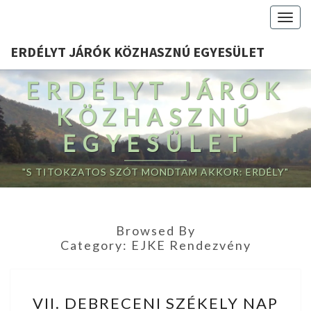
Togg
navig
ERDÉLYT JÁRÓK KÖZHASZNÚ EGYESÜLET
ERDÉLYT JÁRÓK
KÖZHASZNÚ
EGYESÜLET
"S TITOKZATOS SZÓT MONDTAM AKKOR: ERDÉLY"
Browsed By
Category:
EJKE Rendezvény
VII.
VII. DEBRECENI SZÉKELY NAP
DEBRECENI