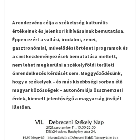
A rendezvény célja a székelység kulturális
értékeinek és jelenkori kihívásainak bemutatása.
Éppen ezért a vallási, irodalmi, zenei,
gasztronómiai, művelődéstörténeti programok és
a civil kezdeményezések bemutatása mellett,
nem lehet megkerülni a székelyföldi területi
önrendelkezés kérdését sem. Meggyőződésünk,
hogy a székelyek – és más kisebbségi sorban élő
magyar közösségek – autonómiája össznemzeti
érdek, kiemelt jelentőségű a magyarság jövőjét
illetően.