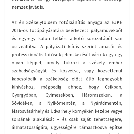
nemzet javát is.
Az én Székelyföldem fotókiállítás anyaga az EJKE
2016-os fotópály
ázatára beérkezett pályaművekből
és egy-egy külön felkért a
lkotó sorozatából van
összeállítva. A pályázati kiírás szerint amatőr és
professzionális fotósok jelentkezését vártuk egy-egy
olyan képpel, amely tükrözi a székely ember
szabadsá
gvágyát és közvetve, vagy közvetlenül
kapcsolódik a székelység előtt álló legnagyobb
kihíváshoz, mégpedig ahhoz, hogy Csíkban,
Gyergyóban, Gyimesekben, Háromszéken, a
Sóvidéken, a Nyikómentén, a Nyárádmentén,
Marosvásárhely és Udvarhely környékén kezébe vegye
sorsának alakulását – és csak saját tehettségére,
állhatatosságára, ügyességére támaszkodva építse