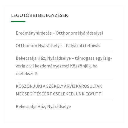
LEGUTÓBBI BEJEGYZÉSEK
Eredményhirdetés – Otthonom Nyárádselye!
Otthonom Nyárádselye – Pályázati felhívás
Bekecsalja Ház, Nyárádselye – támogass egy ízig-
vérig civil kezdeményezést! Köszönjük, ha
cselekszel!
KÖSZÖNJÜK! A SZÉKELY ÁRVÍZKÁROSULTAK
MEGSEGÍTÉSÉÉRT CSELEKEDJÜNK EGYÜTT!
Bekecsalja Ház, Nyárádselye