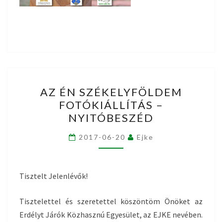
AZ
AZ ÉN SZÉKELYFÖLDEM
ÉN
FOTÓKIÁLLÍTÁS –
SZÉKELYFÖLDEM
NYITÓBESZÉD
FOTÓKIÁLLÍTÁS
–
2017-06-20
Ejke
NYITÓBESZÉD
Tisztelt Jelenlévők!
Tisztelettel és szeretettel köszöntöm Önöket az
Erdélyt Járók Közhasznú Egyesület, az EJKE nevében.