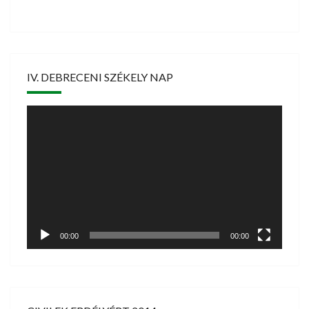
IV. DEBRECENI SZÉKELY NAP
Videólejátszó
00:00
00:00