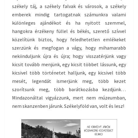
székely táj, a székely falvak és városok, a székely
emberek mindig tartogatnak számunkra valami
különleges ajándékot és ha nyitott szemmel,
hangokra érzékeny füllel és békés, szerető szívvel
közelítünk biztos, hogy feledhetetlen emlékeket
szerzünk és megfogan a vágy, hogy mihamarabb
nekiinduljunk újra és újra; hogy visszatérjünk vagy
kicsit tovább menjünk, egy kicsit többet lássunk, egy
kicsivel több történetet halljunk, egy kicsivel több
mesét, legendát ismerjünk meg, több kezet
szorítsunk meg, több barátkozásba kezdjünk…
Mindazonáltal vigyázzunk, mert nem múzeumban,
nem skanzenben járunk. Székelyföld van, volt és lesz!