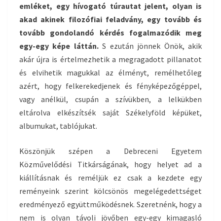
emléket, egy hívogató túrautat jelent, olyan is
akad
akinek filozófia
i
feladvány, egy tovább és
tovább gondolandó kérdés fogalmazódik meg
egy-egy kép
e
láttán.
S ezután jönnek Önök, akik
akár újra is értelmezhetik a megragadott pillanatot
és elvihetik magukkal az élményt, remélhetőleg
azért, hogy felkerekedjenek és fényképezőgéppel,
vagy anélkül, csupán a szívükben, a lelkükben
eltárolva elkészítsék saját Székelyföld képüket,
albumukat, tablójukat.
Köszönjük szépen a Debreceni Egyetem
Közművelődési Titkárságának, hogy helyet ad a
kiállításnak és reméljük ez csak a kezdete egy
reményeink szerint kölcsönös megelégedettséget
eredményező együttműködésnek. Szeretnénk, hogy a
nem is olyan távoli jövőben egy-egy kimagasló