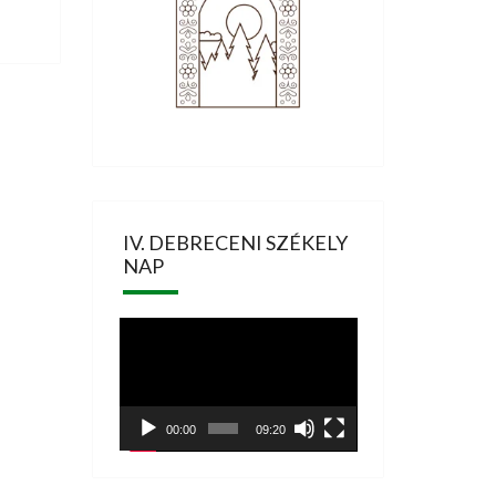
IV. DEBRECENI SZÉKELY
NAP
Videólejátszó
00:00
09:20