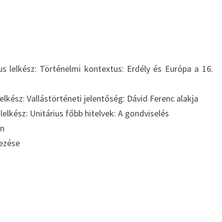
s lelkész: Történelmi kontextus: Erdély és Európa a 16.
lelkész: Vallástörténeti jelentőség: Dávid Ferenc alakja
lelkész: Unitárius főbb hitelvek: A gondviselés
an
lezése