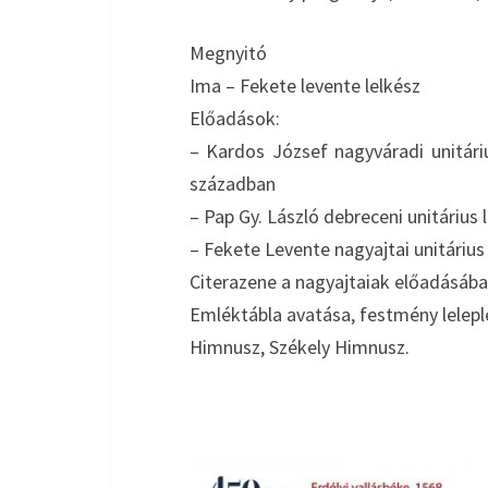
Megnyitó
Ima – Fekete levente lelkész
Előadások:
– Kardos József nagyváradi unitáriu
században
– Pap Gy. László debreceni unitárius 
– Fekete Levente nagyajtai unitárius 
Citerazene a nagyajtaiak előadásáb
Emléktábla avatása, festmény lelep
Himnusz, Székely Himnusz.