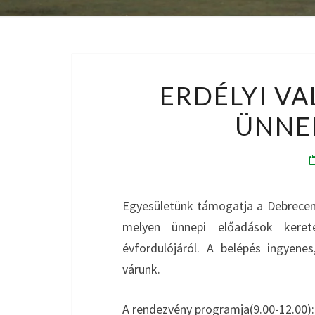
ERDÉLYI VA
ÜNNE
Egyesületünk támogatja a Debrecen
melyen ünnepi előadások keret
évfordulójáról. A belépés ingyenes
várunk.
A rendezvény programja(9.00-12.00):