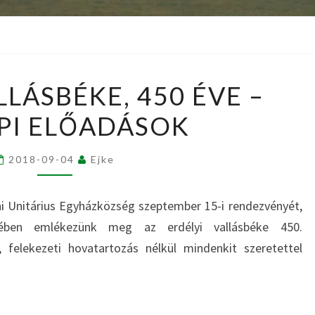
ERDÉLYI
LLÁSBÉKE, 450 ÉVE –
VALLÁSBÉKE,
PI ELŐADÁSOK
450
ÉVE
–
2018-09-04
Ejke
ÜNNEPI
ELŐADÁSOK
i Unitárius Egyházközség szeptember 15-i rendezvényét,
ében emlékezünk meg az erdélyi vallásbéke 450.
, felekezeti hovatartozás nélkül mindenkit szeretettel