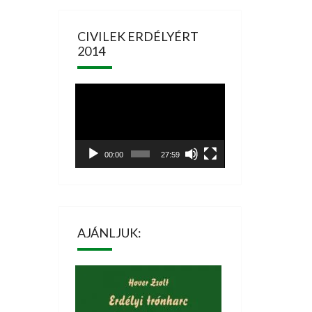
CIVILEK ERDÉLYÉRT
2014
Videólejátszó
00:00
27:59
AJÁNLJUK: