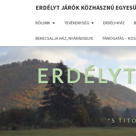
ERDÉLYT JÁRÓK KÖZHASZNÚ EGYES
RÓLUNK
TEVÉKENYSÉG
ERDÉLY-KVÍZ
BEKECSALJA HÁZ, NYÁRÁDSELYE
TÁMOGATÁS – KÖS
ERDÉLY
"S TI