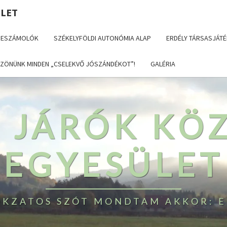
ÜLET
BESZÁMOLÓK
SZÉKELYFÖLDI AUTONÓMIA ALAP
ERDÉLY TÁRSASJÁTÉ
ZÖNÜNK MINDEN „CSELEKVŐ JÓSZÁNDÉKOT”!
GALÉRIA
T JÁRÓK KÖ
EGYESÜLET
TOKZATOS SZÓT MONDTAM AKKOR: E