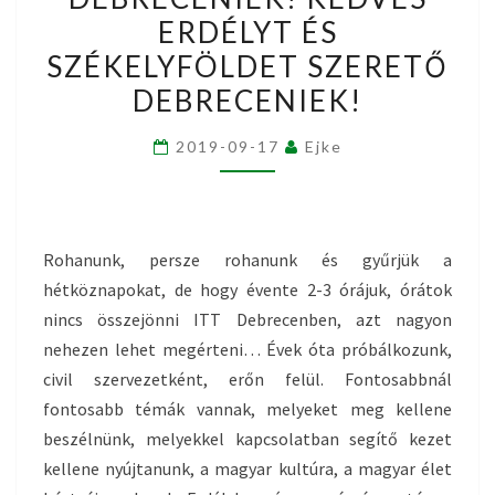
KEDVES
ERDÉLYT ÉS
ERDÉLYT
SZÉKELYFÖLDET SZERETŐ
ÉS
DEBRECENIEK!
SZÉKELYFÖLDET
SZERETŐ
2019-09-17
Ejke
DEBRECENIEK!
Rohanunk, persze rohanunk és gyűrjük a
hétköznapokat, de hogy évente 2-3 órájuk, órátok
nincs összejönni ITT Debrecenben, azt nagyon
nehezen lehet megérteni… Évek óta próbálkozunk,
civil szervezetként, erőn felül. Fontosabbnál
fontosabb témák vannak, melyeket meg kellene
beszélnünk, melyekkel kapcsolatban segítő kezet
kellene nyújtanunk, a magyar kultúra, a magyar élet