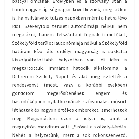
bástyái omlanak Erdélyben és a szórvány után a
tömbmagyarság végnapjai következnek, még akkor
is, ha nyilvánvaló túlzás napokban mérni a hátra lévő
időt. Székelyföld területi autonómiája nélkül nem
megalázni, hanem felszántani fognak temetőket,
Székelyföld területi autonómiája nélkül a Székelyföld
határain kívül élő erdélyi magyarság is sokkalta
kiszolgáltatottabb helyzetben van. Mi idén is
megtartottuk, immáron hatodik alkalommal a
Debreceni Székely Napot és akik megtisztelték a
rendezvényt (most, vagy a korábbi években)
gondolom megerősítenének engem és
hasonlóképpen nyilatkoznának: színvonalas műsort
láthattak és nagyon értékes embereket ismerhettek
meg. Megismétlem ezen a helyen is, amit a
megnyitón mondtam volt. „Szóval a székely-kérdés.
Nehéz a helyzetünk, mert a sok rokonszenvező,