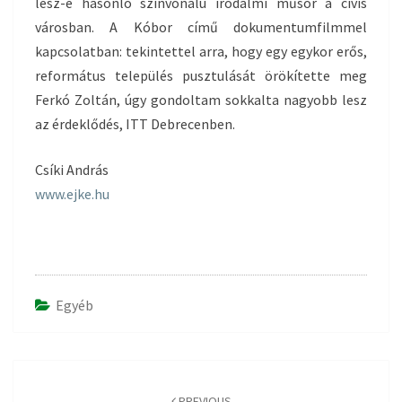
lesz-e hasonló színvonalú irodalmi műsor a cívis
városban. A Kóbor című dokumentumfilmmel
kapcsolatban: tekintettel arra, hogy egy egykor erős,
református település pusztulását örökítette meg
Ferkó Zoltán, úgy gondoltam sokkalta nagyobb lesz
az érdeklődés, ITT Debrecenben.
Csíki András
www.ejke.hu
Egyéb
Post
navigation
PREVIOUS