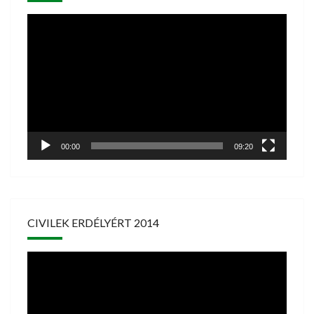
Videólejátszó
00:00
09:20
CIVILEK ERDÉLYÉRT 2014
Videólejátszó