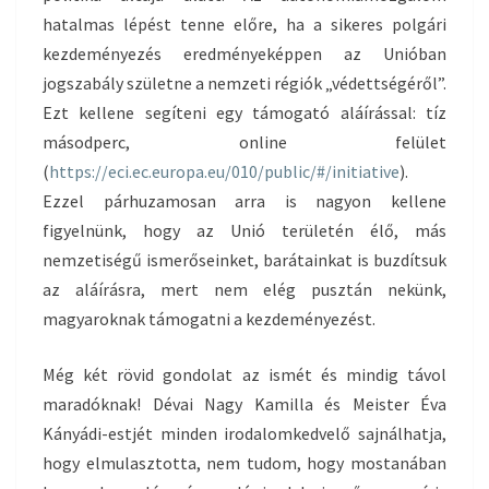
hatalmas lépést tenne előre, ha a sikeres polgári
kezdeményezés eredményeképpen az Unióban
jogszabály születne a nemzeti régiók „védettségéről”.
Ezt kellene segíteni egy támogató aláírással: tíz
másodperc, online felület
(
https://eci.ec.europa.eu/010/public/#/initiative
).
Ezzel párhuzamosan arra is nagyon kellene
figyelnünk, hogy az Unió területén élő, más
nemzetiségű ismerőseinket, barátainkat is buzdítsuk
az aláírásra, mert nem elég pusztán nekünk,
magyaroknak támogatni a kezdeményezést.
Még két rövid gondolat az ismét és mindig távol
maradóknak! Dévai Nagy Kamilla és Meister Éva
Kányádi-estjét minden irodalomkedvelő sajnálhatja,
hogy elmulasztotta, nem tudom, hogy mostanában