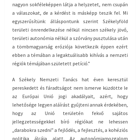
nagyon sokféleképpen látja a helyzetet, nem csupán
a válaszokat, de a kérdést is másképp teszik fel. Mi
egyszerűsítünk: álláspontunk szerint Székelyföld
területi önrendelkezése nélkül nincsen székely jövő,
területi autonómia nélkül a szórvány pusztulása után
a tömbmagyarság eróziója következik éppen ezért
ebben a témában a legaktuálisabb kihívás a nemzeti
régiók témájában született petíció.”
A Székely Nemzeti Tanács hat éven keresztül
pereskedett és fáradtságot nem ismerve küzdötte le
az Európai Unió jogi akadályait, azért, hogy
lehetősége legyen aláírást gyűjteni annak érdekében,
hogy az Unió területén fekvő sajátos
jellegzetességekkel bíró régiókat ne lehessen
„darabokra szedni” a fejlődés, a fejlesztés, a kohéziós
politika álcája alatt. Az autonómiamozgalom