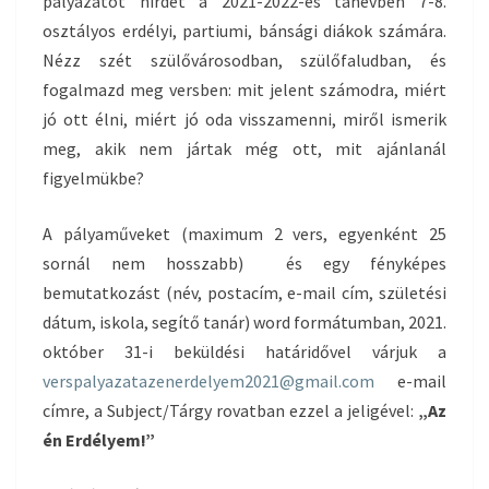
pályázatot hirdet a 2021-2022-es tanévben 7-8.
osztályos erdélyi, partiumi, bánsági diákok számára.
Nézz szét szülővárosodban, szülőfaludban, és
fogalmazd meg versben: mit jelent számodra, miért
jó ott élni, miért jó oda visszamenni, miről ismerik
meg, akik nem jártak még ott, mit ajánlanál
figyelmükbe?
A pályaműveket (maximum 2 vers, egyenként 25
sornál nem hosszabb) és egy fényképes
bemutatkozást (név, postacím, e-mail cím, születési
dátum, iskola, segítő tanár) word formátumban, 2021.
október 31-i beküldési határidővel várjuk a
verspalyazatazenerdelyem2021@gmail.com
e-mail
címre, a Subject/Tárgy rovatban ezzel a jeligével:
„Az
én Erdélyem!”