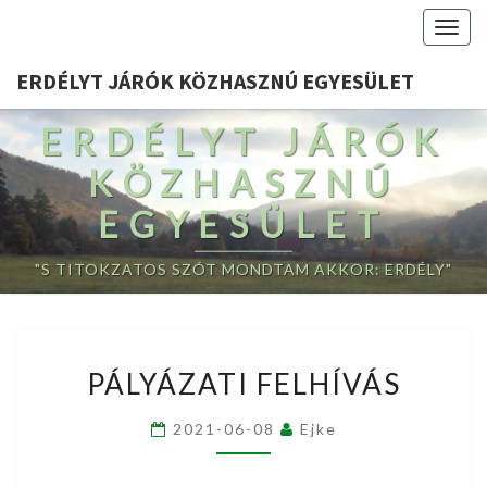
Togg
navig
ERDÉLYT JÁRÓK KÖZHASZNÚ EGYESÜLET
ERDÉLYT JÁRÓK
KÖZHASZNÚ
EGYESÜLET
"S TITOKZATOS SZÓT MONDTAM AKKOR: ERDÉLY"
PÁLYÁZATI
PÁLYÁZATI FELHÍVÁS
FELHÍVÁS
2021-06-08
Ejke