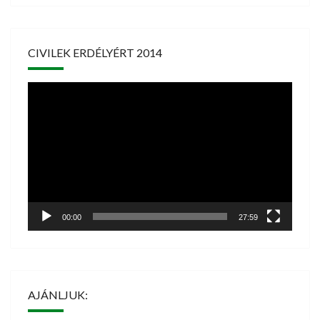
CIVILEK ERDÉLYÉRT 2014
Videólejátszó
00:00
27:59
AJÁNLJUK: