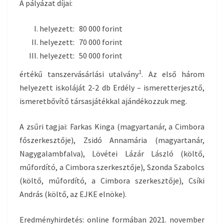
A pályázat díjai:
helyezett: 80 000 forint
helyezett: 70 000 forint
helyezett: 50 000 forint
1
értékű tanszervásárlási utalvány
. Az első három
helyezett iskoláját 2-2 db Erdély – ismeretterjesztő,
ismeretbővítő társasjátékkal ajándékozzuk meg.
A zsűri tagjai: Farkas Kinga (magyartanár, a Cimbora
főszerkesztője), Zsidó Annamária (magyartanár,
Nagygalambfalva), Lövétei Lázár László (költő,
műfordító, a Cimbora szerkesztője), Szonda Szabolcs
(költő, műfordító, a Cimbora szerkesztője), Csíki
András (költő, az EJKE elnöke).
Eredményhirdetés: online formában 2021. november