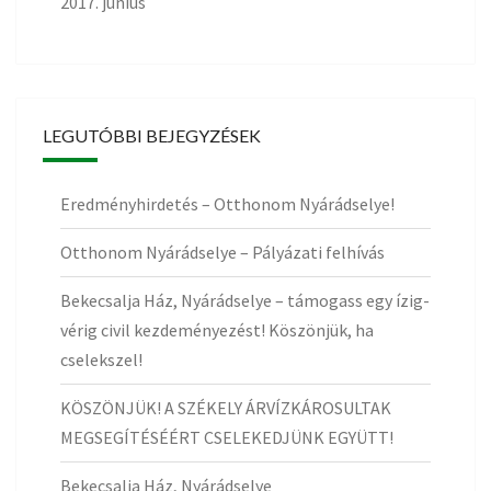
2017. június
LEGUTÓBBI BEJEGYZÉSEK
Eredményhirdetés – Otthonom Nyárádselye!
Otthonom Nyárádselye – Pályázati felhívás
Bekecsalja Ház, Nyárádselye – támogass egy ízig-
vérig civil kezdeményezést! Köszönjük, ha
cselekszel!
KÖSZÖNJÜK! A SZÉKELY ÁRVÍZKÁROSULTAK
MEGSEGÍTÉSÉÉRT CSELEKEDJÜNK EGYÜTT!
Bekecsalja Ház, Nyárádselye