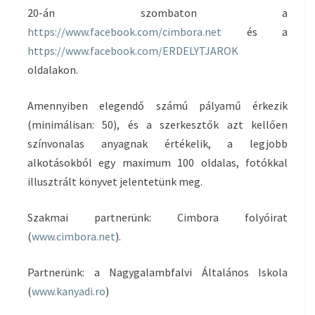
20-án szombaton a
https://www.facebook.com/cimbora.net
és a
https://www.facebook.com/ERDELYTJAROK
oldalakon.
Amennyiben elegendő számú pályamű érkezik
(minimálisan: 50), és a szerkesztők azt kellően
színvonalas anyagnak értékelik, a legjobb
alkotásokból egy maximum 100 oldalas, fotókkal
illusztrált könyvet jelentetünk meg.
Szakmai partnerünk: Cimbora folyóirat
(
www.cimbora.net
).
Partnerünk: a Nagygalambfalvi Általános Iskola
(
www.kanyadi.ro
)