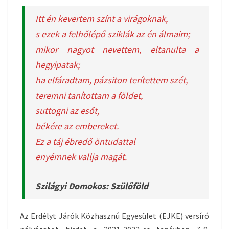
Itt én kevertem színt a virágoknak,
s ezek a felhőlépő sziklák az én álmaim;
mikor nagyot nevettem, eltanulta a
hegyipatak;
ha elfáradtam, pázsiton terítettem szét,
teremni tanítottam a földet,
suttogni az esőt,
békére az embereket.
Ez a táj ébredő öntudattal
enyémnek vallja magát.
Szilágyi Domokos: Szülőföld
Az Erdélyt Járók Közhasznú Egyesület (EJKE) versíró