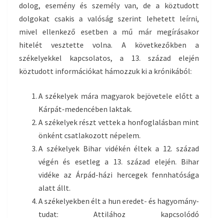
dolog, esemény és személy van, de a köztudott
dolgokat csakis a valóság szerint lehetett leírni,
mivel ellenkező esetben a mű már megírásakor
hitelét vesztette volna. A következőkben a
székelyekkel kapcsolatos, a 13. század elején
köztudott információkat hámozzuk ki a krónikából:
A székelyek mára magyarok bejövetele előtt a
Kárpát-medencében laktak.
A székelyek részt vettek a honfoglalásban mint
önként csatlakozott népelem.
A székelyek Bihar vidékén éltek a 12. század
végén és esetleg a 13. század elején. Bihar
vidéke az Árpád-házi hercegek fennhatósága
alatt állt.
A székelyekben élt a hun eredet- és hagyomány-
tudat: Attilához kapcsolódó