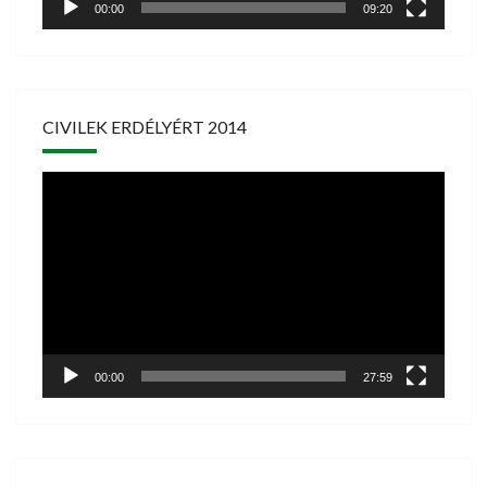
00:00
09:20
CIVILEK ERDÉLYÉRT 2014
Videólejátszó
00:00
27:59