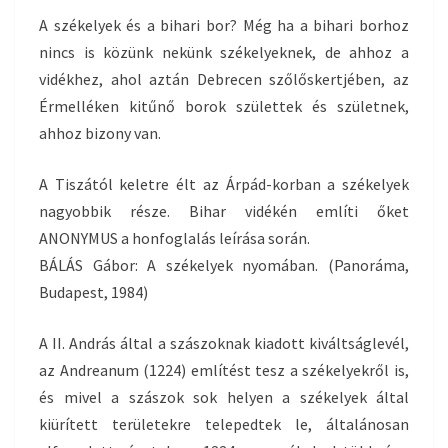
A székelyek és a bihari bor? Még ha a bihari borhoz
nincs is közünk nekünk székelyeknek, de ahhoz a
vidékhez, ahol aztán Debrecen szőlőskertjében, az
Érmelléken kitűnő borok születtek és születnek,
ahhoz bizony van.
A Tiszától keletre élt az Árpád-korban a székelyek
nagyobbik része. Bihar vidékén említi őket
ANONYMUS a honfoglalás leírása során.
BÁLÁS Gábor: A székelyek nyomában. (Panoráma,
Budapest, 1984)
A II. András által a szászoknak kiadott kiváltságlevél,
az Andreanum (1224) említést tesz a székelyekről is,
és mivel a szászok sok helyen a székelyek által
kiürített területekre telepedtek le, általánosan