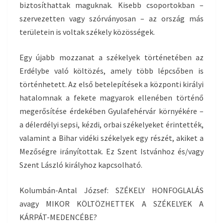
biztosíthattak maguknak. Kisebb csoportokban –
szervezetten vagy szórványosan – az ország más
területein is voltak székely közösségek.
Egy újabb mozzanat a székelyek történetében az
Erdélybe való költözés, amely több lépcsőben is
történhetett. Az első betelepítések a központi királyi
hatalomnak a fekete magyarok ellenében történő
megerősítése érdekében Gyulafehérvár környékére –
a délerdélyi sepsi, kézdi, orbai székelyeket érintették,
valamint a Bihar vidéki székelyek egy részét, akiket a
Mezőségre irányítottak. Ez Szent Istvánhoz és/vagy
Szent László királyhoz kapcsolható.
Kolumbán-Antal József: SZÉKELY HONFOGLALÁS
avagy MIKOR KÖLTÖZHETTEK A SZÉKELYEK A
KÁRPÁT-MEDENCÉBE?