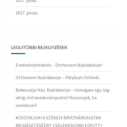
2017. július
2017. június
LEGUTÓBBI BEJEGYZÉSEK
Eredményhirdetés – Otthonom Nyárádselye!
Otthonom Nyárádselye – Pályázati felhívás
Bekecsalja Ház, Nyárádselye – támogass egy ízig-
vérig civil kezdeményezést! Köszönjük, ha
cselekszel!
KÖSZÖNJÜK! A SZÉKELY ÁRVÍZKÁROSULTAK
MEGSEGÍTÉSÉÉRT CSELEKEDJÜNK EGYÜTT!