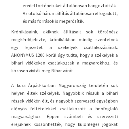
eredettörténetüket általánosan hangoztatták.
Az utolsó három állítás általánosan elfogadott,
és más források is megerősítik.
Krónikásaink, akiknek állításait sok történész
megkérdőjelezte, krónikáikban mindig szentelnek
egy fejezetet a székelyek csatlakozásának.
ANONYMUS 1200 körül úgy tudta, hogy a székelyek a
bihari vidékeken csatlakoztak a magyarokhoz, és
közösen vívták meg Bihar várát.
A kora Árpád-korban Magyarország területén sok
helyen éltek székelyek. Nagyobbik részük a bihari
részek vidékén élt, és nagyobb szervezeti egységben
előnyös feltételekkel csatlakozott a honfoglaló
magyarsághoz. Éppen számbeli és szervezeti
erejüknek köszönhették, hogy különleges jogokat