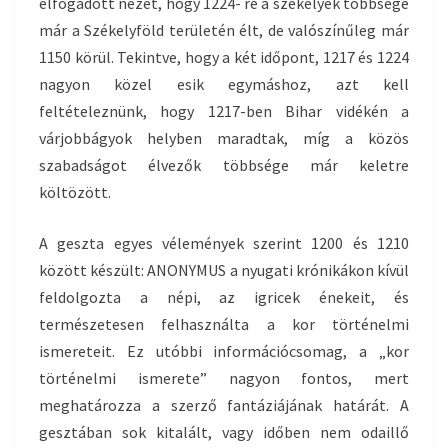
elfogadott nézet, hogy 1224- re a székelyek többsége
már a Székelyföld területén élt, de valószínűleg már
1150 körül. Tekintve, hogy a két időpont, 1217 és 1224
nagyon közel esik egymáshoz, azt kell
feltételeznünk, hogy 1217-ben Bihar vidékén a
várjobbágyok helyben maradtak, míg a közös
szabadságot élvezők többsége már keletre
költözött.
A geszta egyes vélemények szerint 1200 és 1210
között készült: ANONYMUS a nyugati krónikákon kívül
feldolgozta a népi, az igricek énekeit, és
természetesen felhasználta a kor történelmi
ismereteit. Ez utóbbi információcsomag, a „kor
történelmi ismerete” nagyon fontos, mert
meghatározza a szerző fantáziájának határát. A
gesztában sok kitalált, vagy időben nem odaillő