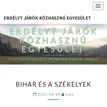
Togg
navig
ERDÉLYT JÁRÓK KÖZHASZNÚ EGYESÜLET
ERDÉLYT JÁRÓK
KÖZHASZNÚ
EGYESÜLET
"S TITOKZATOS SZÓT MONDTAM AKKOR: ERDÉLY"
BIHAR
BIHAR ÉS A SZÉKELYEK
ÉS
A
2021-08-09
Ejke
SZÉKELYEK