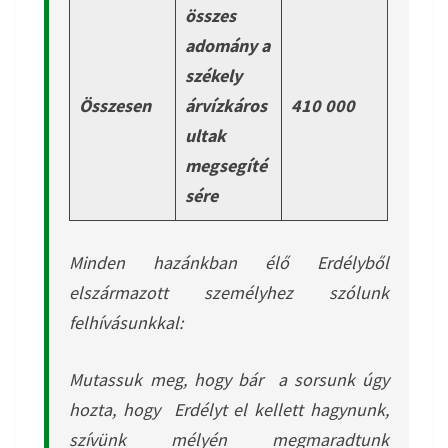
összes
adomány a
székely
Összesen
árvízkáros
410 000
ultak
megsegíté
sére
Minden hazánkban élő Erdélyből
elszármazott személyhez szólunk
felhívásunkkal:
Mutassuk meg, hogy bár a sorsunk úgy
hozta, hogy Erdélyt el kellett hagynunk,
szívünk mélyén megmaradtunk