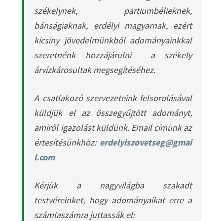
székelynek, partiumbélieknek,
bánságiaknak, erdélyi magyarnak, ezért
kicsiny jövedelmünkből adományainkkal
szeretnénk hozzájárulni a székely
árvízkárosultak megsegítéséhez.
A csatlakozó szervezeteink felsorolásával
küldjük el az összegyűjtött adományt,
amiről igazolást küldünk. Email címünk az
értesítésünkhöz:
erdelyiszovetseg@gmai
l.com
Kérjük a nagyvilágba szakadt
testvéreinket, hogy adományaikat erre a
számlaszámra juttassák el: