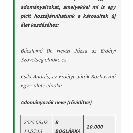
adományaitokat, amelyekkel mi is egy
picit hozzájárulhatunk a károsultak új
élet kezdéséhez:
Bácsfainé Dr. Hévizi Józsa az Erdélyi
Szövetség elnöke és
Csíki András, az Erdélyt Járók Közhasznú
Egyesülete elnöke
Adományozók neve (rövidítve)
2025.06.02.
B
20.000
14:55:13
BOGLÁRKA