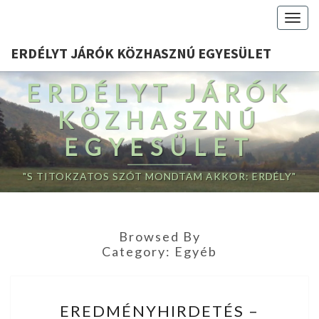
Togg
navig
ERDÉLYT JÁRÓK KÖZHASZNÚ EGYESÜLET
ERDÉLYT JÁRÓK
KÖZHASZNÚ
EGYESÜLET
"S TITOKZATOS SZÓT MONDTAM AKKOR: ERDÉLY"
Browsed By
Category:
Egyéb
EREDMÉNYHIRDETÉS
EREDMÉNYHIRDETÉS –
–