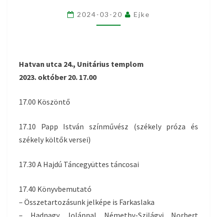
KERESSÉTEK,
2024-03-20
Ejke
AMI
ÖSSZEKÖT!
2023.OKTÓBER
Hatvan utca 24., Unitárius templom
20.
2023. október 20. 17.00
17.00 Köszöntő
17.10 Papp István színművész (székely próza és
székely költők versei)
17.30 A Hajdú Táncegyüttes táncosai
17.40 Könyvbemutató
– Összetartozásunk jelképe is Farkaslaka
– Hadnagy Jolánnal Némethy-Szilágyi Norbert