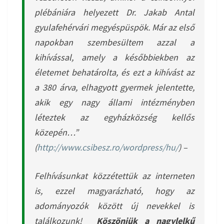
plébániára helyezett Dr. Jakab Antal
gyulafehérvári megyéspüspök. Már az első
napokban szembesültem azzal a
kihívással, amely a későbbiekben az
életemet behatárolta, és ezt a kihívást az
a 380 árva, elhagyott gyermek jelentette,
akik egy nagy állami intézményben
léteztek az egyházközség kellős
közepén…”
(
http://www.csibesz.ro/wordpress/hu/
) –
Felhívásunkat közzétettük az interneten
is, ezzel magyarázható, hogy az
adományozók között új nevekkel is
találkozunk!
Köszönjük a nagylelkű