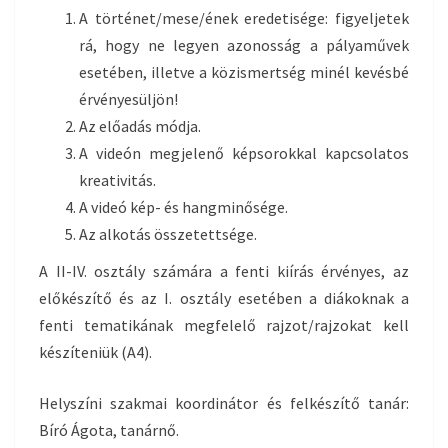
A történet/mese/ének eredetisége: figyeljetek
rá, hogy ne legyen azonosság a pályaművek
esetében, illetve a közismertség minél kevésbé
érvényesüljön!
Az előadás módja.
A videón megjelenő képsorokkal kapcsolatos
kreativitás.
A videó kép- és hangminősége.
Az alkotás összetettsége.
A II-IV. osztály számára a fenti kiírás érvényes, az
előkészítő és az I. osztály esetében a diákoknak a
fenti tematikának megfelelő rajzot/rajzokat kell
készíteniük (A4).
Helyszíni szakmai koordinátor és felkészítő tanár:
Bíró Ágota, tanárnő.