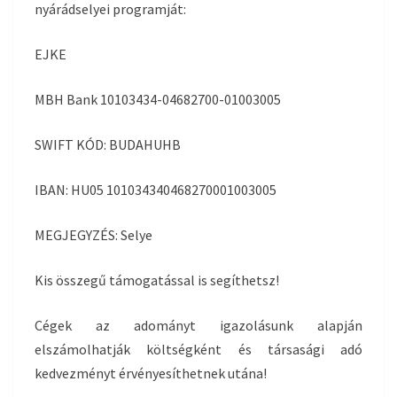
nyárádselyei programját:
EJKE
MBH Bank 10103434-04682700-01003005
SWIFT KÓD: BUDAHUHB
IBAN: HU05 101034340468270001003005
MEGJEGYZÉS: Selye
Kis összegű támogatással is segíthetsz!
Cégek az adományt igazolásunk alapján
elszámolhatják költségként és társasági adó
kedvezményt érvényesíthetnek utána!