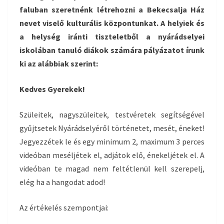
faluban szeretnénk létrehozni a Bekecsalja Ház
nevet viselő kulturális központunkat. A helyiek és
a helység iránti tiszteletből a nyárádselyei
iskolában tanuló diákok számára pályázatot írunk
ki az alábbiak szerint:
Kedves Gyerekek!
Szüleitek, nagyszüleitek, testvéretek segítségével
gyűjtsetek Nyárádselyéről történetet, mesét, éneket!
Jegyezzétek le és egy minimum 2, maximum 3 perces
videóban meséljétek el, adjátok elő, énekeljétek el. A
videóban te magad nem feltétlenül kell szerepelj,
elég ha a hangodat adod!
Az értékelés szempontjai: