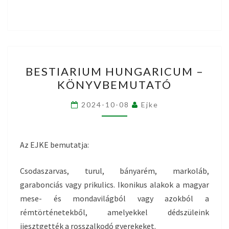
BESTIARIUM
BESTIARIUM HUNGARICUM –
HUNGARICUM
KÖNYVBEMUTATÓ
–
KÖNYVBEMUTATÓ
2024-10-08
Ejke
Az EJKE bemutatja:
Csodaszarvas, turul, bányarém, markoláb,
garabonciás vagy prikulics. Ikonikus alakok a magyar
mese- és mondavilágból vagy azokból a
rémtörténetekből, amelyekkel dédszüleink
ijesztgették a rosszalkodó gyerekeket.