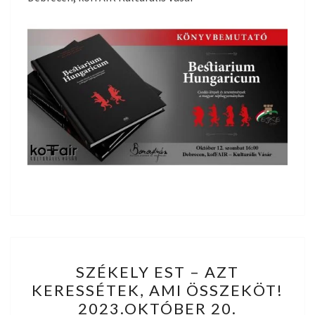
SZÉKELY
SZÉKELY EST – AZT
EST
KERESSÉTEK, AMI ÖSSZEKÖT!
–
2023.OKTÓBER 20.
AZT