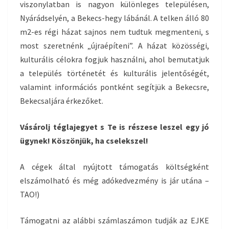
viszonylatban is nagyon különleges településen,
Nyárádselyén, a Bekecs-hegy lábánál. A telken álló 80
m2-es régi házat sajnos nem tudtuk megmenteni, s
most szeretnénk „újraépíteni”. A házat közösségi,
kulturális célokra fogjuk használni, ahol bemutatjuk
a település történetét és kulturális jelentőségét,
valamint információs pontként segítjük a Bekecsre,
Bekecsaljára érkezőket.
Vásárolj téglajegyet s Te is részese leszel egy jó
ügynek! Köszönjük, ha cselekszel!
A cégek által nyújtott támogatás költségként
elszámolható és még adókedvezmény is jár utána –
TAO!)
Támogatni az alábbi számlaszámon tudják az EJKE