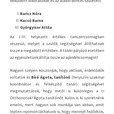
beküldött alkotásokat és az alábbi döntés született:
Baricz Nóra
Kacsó Barna
Györgyisor Attila
Az I-III. helyezett értékes tanszercsomagban
részesül, melyet a szülők segítségével állíthatnak
össze a megadott értékben. A többi pályázó esetében
az egyesületünk állítja össze az ajándékcsomagot!
Nagyon szépen köszönjük, hogy aktívak, érdeklődők
voltatok és
Bíró Ágota, tanítónő
(helyszíni szakmai
koordinátor és felkészítő tanár) segítségével
megmutattátok, hogy mitől is különleges a ti
Otthonotok! Ágota tanítónőt külön is ki szeretnénk
emelni, mert nagyon sok munkája van abban, amit
lépten-nyomon láthatunk is, hogy mennyit fejlődtök,