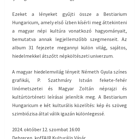
Ezeket a lényeket gyűjti össze a Bestiarium
Hungaricum, amely első ízben kísérli meg áttekinteni
a magyar népi kultúra vonatkozó hagyományait,
bemutatva annak legjellemzőbb szegmenseit. Az
album 31 fejezete megannyi külön világ, sajátos,
hiedelmekkel átszőtt népköltészeti univerzum.
A magyar hiedelemvilág lényeit Németh Gyula színes
grafikái, P. Szathmáry István fekete-fehér
linómetszetei és Magyar Zoltán néprajzi és
kultúrtörténeti leírásai jelenítik meg. A Bestiarium
Hungaricum e két kulturális közelítés: kép és szöveg
szimbiózisa által válik igazán különlegessé.
2024. október 12. szombat 16:00
Debrecen, kofFAIR Kulturális Vásár