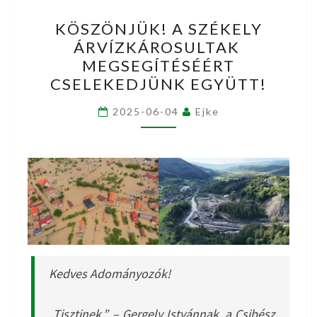
KÖSZÖNJÜK!
KÖSZÖNJÜK! A SZÉKELY
A
ÁRVÍZKÁROSULTAK
SZÉKELY
MEGSEGÍTÉSÉÉRT
ÁRVÍZKÁROSULTAK
CSELEKEDJÜNK EGYÜTT!
MEGSEGÍTÉSÉÉRT
CSELEKEDJÜNK
2025-06-04
Ejke
EGYÜTT!
Kedves Adományozók!
„Tisztinek,” – Gergely Istvánnak, a Csibész