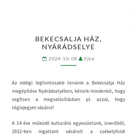
BEKECSALJA
BEKECSALJA HÁZ,
HÁZ,
NYÁRÁDSELYE
NYÁRÁDSELYE
2024-10-08
Ejke
Az eddigi legfontosabb tervünk a Bekecsalja Ház
megépítése Nyárádselyében, kérünk mindenkit, hogy
segítsen a megvalósításban: pl. azzal, hogy
téglajegyet vásárol!
A 14 éve működő kulturális egyesületünk, önerőből,
2022-ben ingatlant vásárolt a székelyföldi