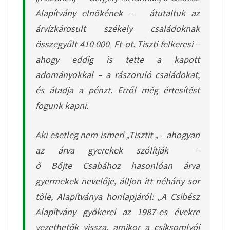
Alapítvány elnökének – átutaltuk az
árvízkárosult székely családoknak
összegyűlt 410 000 Ft-ot. Tiszti felkeresi –
ahogy eddig is tette a kapott
adományokkal – a rászoruló családokat,
és átadja a pénzt. Erről még értesítést
fogunk kapni.
Aki esetleg nem ismeri „Tisztit „- ahogyan
az árva gyerekek szólítják –
ő Bőjte Csabához hasonlóan árva
gyermekek nevelője, álljon itt néhány sor
tőle, Alapítványa honlapjáról:
„A Csibész
Alapítvány gyökerei az 1987-es évekre
vezethetők vissza, amikor a csíksomlyói