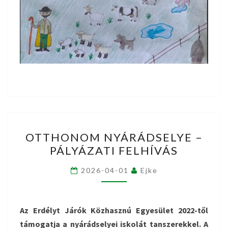
OTTHONOM
OTTHONOM NYÁRÁDSELYE –
NYÁRÁDSELYE
PÁLYÁZATI FELHÍVÁS
–
PÁLYÁZATI
2026-04-01
Ejke
FELHÍVÁS
Az Erdélyt Járók Közhasznú Egyesület 2022-től
támogatja a nyárádselyei iskolát tanszerekkel. A