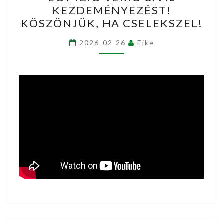
–
KEZDEMÉNYEZÉST!
TÁMOGASS
KÖSZÖNJÜK, HA CSELEKSZEL!
EGY
ÍZIG-
2026-02-26
Ejke
VÉRIG
CIVIL
KEZDEMÉNYEZÉST!
KÖSZÖNJÜK,
HA
CSELEKSZEL!