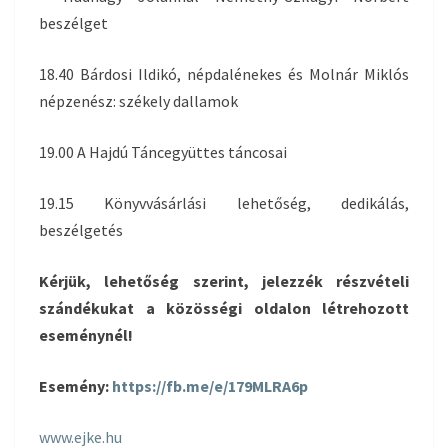
beszélget
18.40 Bárdosi Ildikó, népdalénekes és Molnár Miklós
népzenész: székely dallamok
19.00 A Hajdú Táncegyüttes táncosai
19.15 Könyvvásárlási lehetőség, dedikálás,
beszélgetés
Kérjük, lehetőség szerint, jelezzék részvételi
szándékukat a közösségi oldalon létrehozott
eseménynél!
Esemény:
https://fb.me/e/179MLRA6p
www.ejke.hu