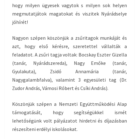
hogy milyen ügyesek vagytok s milyen sok helyen
megmutatjátok magatokat és viszitek Nyárádselye
jóhírét!
Nagyon szépen köszönjük a zsűritagok munkáját és
azt, hogy első kérésre, szeretettel vállalták a
feladatot. A zsűri tagja voltak: Bocskay Eszter Gizella
(tanár, Nyárádszereda), Nagy Emőke (tanár,
Gyulakuta), Zsidó Annamária (tanár,
Nagygalambfalva), valamint 3 egyesületi tag (Dr.
Zudor András, Vámosi Róbert és Csíki András).
Köszönjük szépen a Nemzeti Együttműködési Alap
támogatását, hogy segítségükkel ismét
lehetőségünk volt pályázatot hirdetni és díjazásban
részesíteni erdélyi iskolásokat.