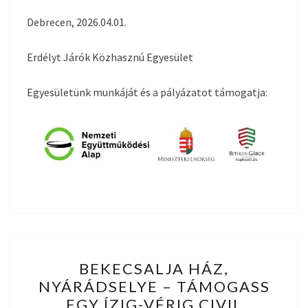
Debrecen, 2026.04.01.
Erdélyt Járók Közhasznú Egyesület
Egyesületünk munkáját és a pályázatot támogatja:
BEKECSALJA
BEKECSALJA HÁZ,
HÁZ,
NYÁRÁDSELYE – TÁMOGASS
NYÁRÁDSELYE
EGY ÍZIG-VÉRIG CIVIL