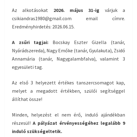
Az alkotásokat
2026. május 31-ig
várjuk a
csikiandras1980@gmail.com email címre.
Eredményhirdetés: 2026.06.15.
A zsűri tagjai:
Bocskay Eszter Gizella (tanár,
Nyárádszereda), Nagy Emőke (tanár, Gyulakuta), Zsidó
Annamária (tanár, Nagygalambfalva), valamint 3
egyesületi tag.
Az első 3 helyezett értékes tanszercsomagot kap,
melyet a megadott értékben, szülői segítséggel
állíthat össze!
Minden, helyezést el nem érő, induló ajándékban
részesül!
A pályázat érvényességéhez legalább 9
induló szükségeltetik.