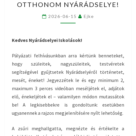
OTTHONOM NYÁRÁDSELYE!
OTTHONOM
NYÁRÁDSELYE!
2026-06-15
Ejke
Kedves Nyárádselyei Iskolások!
Pályázati felhívásunkban arra kértünk benneteket,
hogy szüleitek, nagyszüleitek, testvéretek
segítségével gyűjtsetek Nyárádselyéről történetet,
mesét, éneket! Jegyezzétek le és egy minimum 2,
maximum 3 perces videóban meséljétek el, adjátok
elő, énekeljétek el – valamilyen módon mutassátok
be! A legkisebbekre is gondoltunk: esetükben
ugyanennek a rajzos megjelenítésére nyílt lehetőség.
A zsűri meghallgatta, megnézte és értékelte a