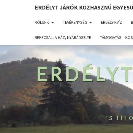
ERDÉLYT JÁRÓK KÖZHASZNÚ EGYES
RÓLUNK
TEVÉKENYSÉG
ERDÉLY-KVÍZ
BEKECSALJA HÁZ, NYÁRÁDSELYE
TÁMOGATÁS – KÖS
ERDÉLY
"S TI