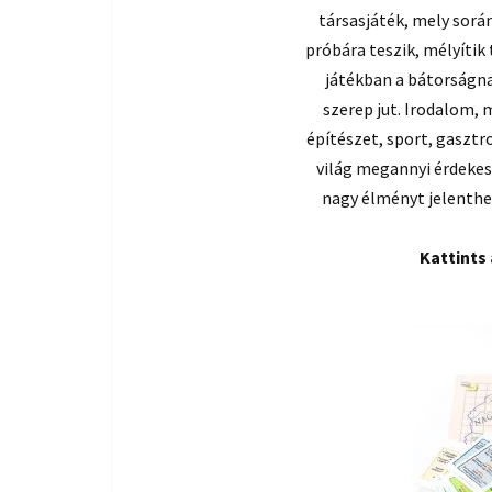
társasjáték, mely sorá
próbára teszik, mélyítik
játékban a bátorságna
szerep jut. Irodalom, 
építészet, sport, gasztr
világ megannyi érdekess
na
gy élményt jelenthe
Kattints 