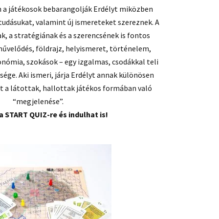
n a játékosok bebarangolják Erdélyt miközben
 tudásukat, valamint új ismereteket szereznek. A
k, a stratégiának és a szerencsének is fontos
művelődés, földrajz, helyismeret, történelem,
onómia, szokások – egy izgalmas, csodákkal teli
ége. Aki ismeri, járja Erdélyt annak különösen
t a látottak, hallottak játékos formában való
“megjelenése”.
a START QUIZ-re és indulhat is!