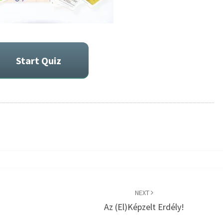
Start Quiz
NEXT
Az (el)képzelt Erdély!