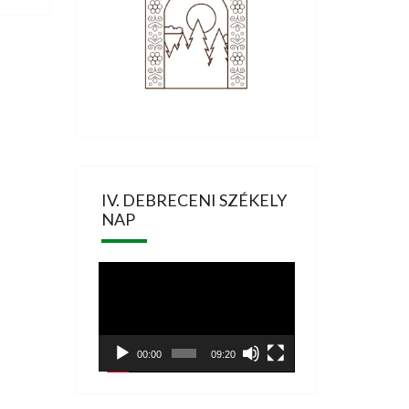
IV. DEBRECENI SZÉKELY
NAP
Videólejátszó
00:00
09:20