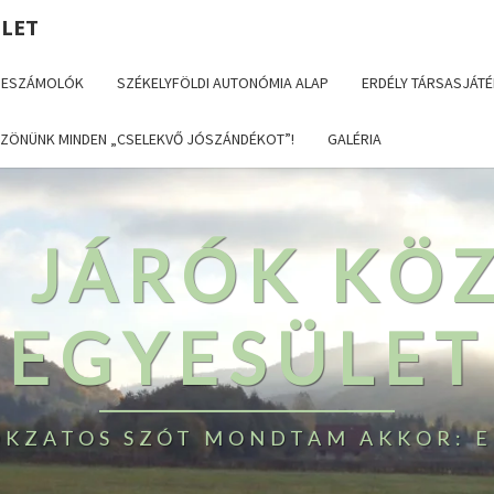
ÜLET
BESZÁMOLÓK
SZÉKELYFÖLDI AUTONÓMIA ALAP
ERDÉLY TÁRSASJÁTÉ
ZÖNÜNK MINDEN „CSELEKVŐ JÓSZÁNDÉKOT”!
GALÉRIA
T JÁRÓK KÖ
EGYESÜLET
TOKZATOS SZÓT MONDTAM AKKOR: E