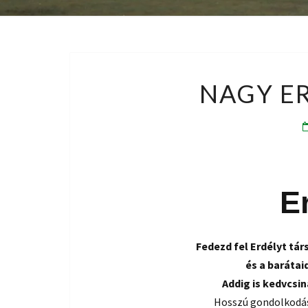
NAGY ER
E
Fedezd fel Erdélyt tár
és a barátai
Addig is kedvcsin
Hosszú gondolkodás