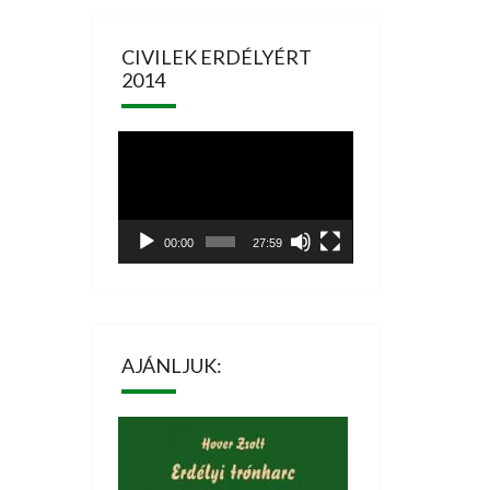
CIVILEK ERDÉLYÉRT
2014
Videólejátszó
00:00
27:59
AJÁNLJUK: