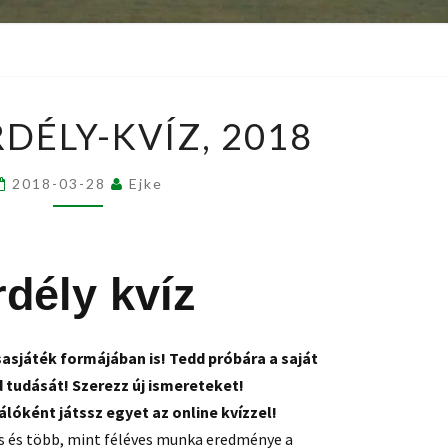
NAGY
DÉLY-KVÍZ, 2018
ERDÉLY-
KVÍZ,
2018-03-28
Ejke
2018
rdély kvíz
sasjáték formájában is! Tedd próbára a saját
d tudását! Szerezz új ismereteket!
álóként játssz egyet az online kvízzel!
 és több, mint féléves munka eredménye a