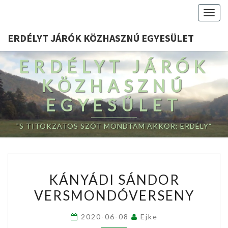
Togg
navig
ERDÉLYT JÁRÓK KÖZHASZNÚ EGYESÜLET
ERDÉLYT JÁRÓK
KÖZHASZNÚ
EGYESÜLET
"S TITOKZATOS SZÓT MONDTAM AKKOR: ERDÉLY"
KÁNYÁDI
KÁNYÁDI SÁNDOR
SÁNDOR
VERSMONDÓVERSENY
VERSMONDÓVERSENY
2020-06-08
Ejke