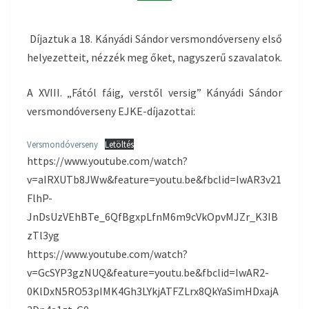
Díjaztuk a 18. Kányádi Sándor versmondóverseny első
helyezetteit, nézzék meg őket, nagyszerű szavalatok.
A XVIII. „Fától fáig, verstől versig” Kányádi Sándor
versmondóverseny EJKE-díjazottai:
Versmondóverseny
Letöltés
https://www.youtube.com/watch?
v=aIRXUTb8JWw&feature=youtu.be&fbclid=IwAR3v21
FlhP-
JnDsUzVEhBTe_6QfBgxpLfnM6m9cVkOpvMJZr_K3IB
zTl3yg
https://www.youtube.com/watch?
v=GcSYP3gzNUQ&feature=youtu.be&fbclid=IwAR2-
0KlDxN5RO53pIMK4Gh3LYkjATFZLrx8QkYaSimHDxajA