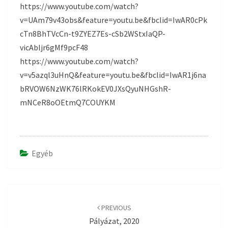
https://www.youtube.com/watch?
v=UAm79v43obs&feature=youtu.be&fbclid=IwAR0cPk
cTn8BhTVcCn-t9ZYEZ7Es-cSb2WStxIaQP-
vicAbljr6gMf9pcF48
https://www.youtube.com/watch?
v=v5azql3uHnQ&feature=youtu.be&fbclid=IwAR1j6na
bRVOW6NzWK76lRKokEV0JXsQyuNHGshR-
mNCeR8oOEtmQ7COUYKM
Egyéb
Post
navigation
PREVIOUS
Pályázat, 2020