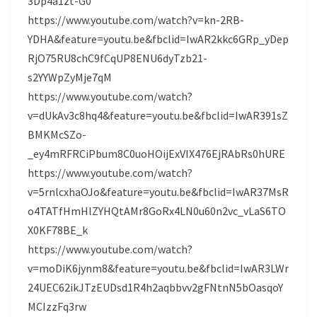
3Dp4a1zt-G0
https://www.youtube.com/watch?v=kn-2RB-
YDHA&feature=youtu.be&fbclid=IwAR2kkc6GRp_yDep
RjO75RU8chC9fCqUP8ENU6dyTzb21-
s2YYWpZyMje7qM
https://www.youtube.com/watch?
v=dUkAv3c8hq4&feature=youtu.be&fbclid=IwAR391sZ
BMKMcSZo-
_ey4mRFRCiPbum8C0uoHOijExVIX476EjRAbRs0hURE
https://www.youtube.com/watch?
v=5rnlcxhaOJo&feature=youtu.be&fbclid=IwAR37MsR
o4TATfHmHlZYHQtAMr8GoRx4LN0u60n2vc_vLaS6TO
X0KF78BE_k
https://www.youtube.com/watch?
v=moDiK6jynm8&feature=youtu.be&fbclid=IwAR3LWr
24UEC62ikJTzEUDsd1R4h2aqbbvv2gFNtnN5bOasqoY
MCIzzFq3rw