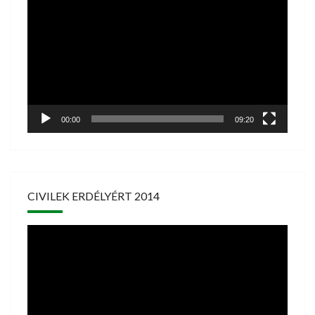
00:00
09:20
CIVILEK ERDÉLYÉRT 2014
Videólejátszó