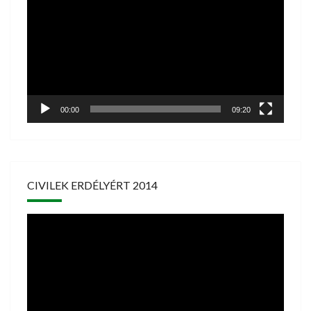
00:00
09:20
CIVILEK ERDÉLYÉRT 2014
Videólejátszó