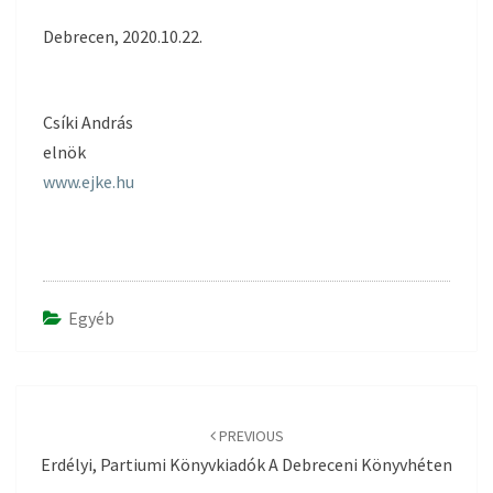
Debrecen, 2020.10.22.
Csíki András
elnök
www.ejke.hu
Egyéb
Post
navigation
PREVIOUS
Erdélyi, Partiumi Könyvkiadók A Debreceni Könyvhéten