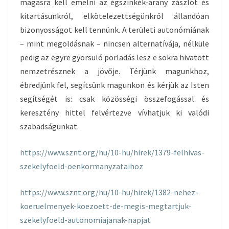
magasra kell emelni az égszínkék-arany zászlót és
kitartásunkról, elkötelezettségünkről állandóan
bizonyosságot kell tennünk. A területi autonómiának
– mint megoldásnak – nincsen alternatívája, nélküle
pedig az egyre gyorsuló porladás lesz e sokra hivatott
nemzetrésznek a jövője. Térjünk magunkhoz,
ébredjünk fel, segítsünk magunkon és kérjük az Isten
segítségét is: csak közösségi összefogással és
keresztény hittel felvértezve vívhatjuk ki valódi
szabadságunkat.
https://www.sznt.org/hu/10-hu/hirek/1379-felhivas-
szekelyfoeld-oenkormanyzataihoz
https://www.sznt.org/hu/10-hu/hirek/1382-nehez-
koeruelmenyek-koezoett-de-megis-megtartjuk-
szekelyfoeld-autonomiajanak-napjat