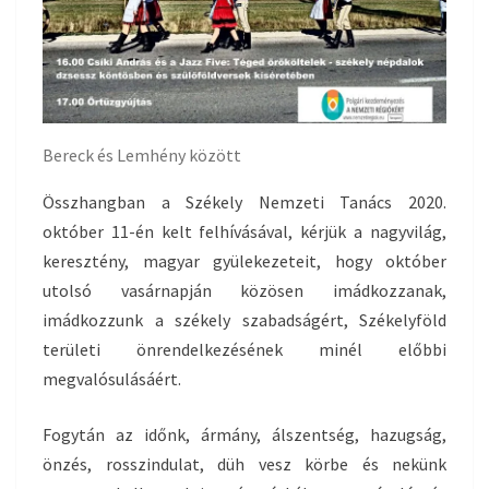
Bereck és Lemhény között
Összhangban a Székely Nemzeti Tanács 2020.
október 11-én kelt felhívásával, kérjük a nagyvilág,
keresztény, magyar gyülekezeteit, hogy október
utolsó vasárnapján közösen imádkozzanak,
imádkozzunk a székely szabadságért, Székelyföld
területi önrendelkezésének minél előbbi
megvalósulásáért.
Fogytán az időnk, ármány, álszentség, hazugság,
önzés, rosszindulat, düh vesz körbe és nekünk