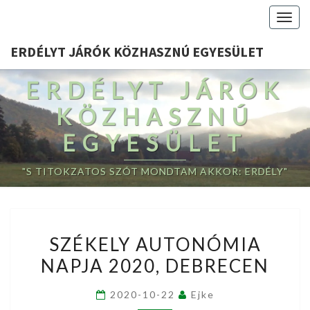
Togg
navig
ERDÉLYT JÁRÓK KÖZHASZNÚ EGYESÜLET
ERDÉLYT JÁRÓK
KÖZHASZNÚ
EGYESÜLET
"S TITOKZATOS SZÓT MONDTAM AKKOR: ERDÉLY"
SZÉKELY
SZÉKELY AUTONÓMIA
AUTONÓMIA
NAPJA 2020, DEBRECEN
NAPJA
2020,
2020-10-22
Ejke
DEBRECEN