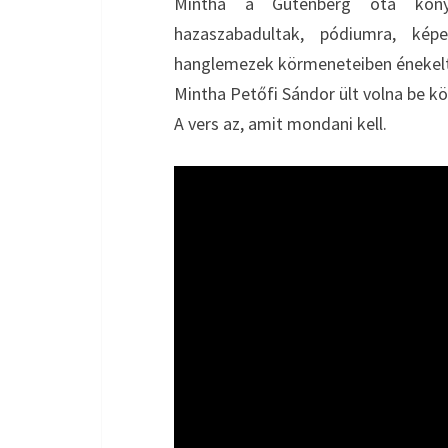
Mintha a Gutenberg óta köny
hazaszabadultak, pódiumra, kép
hanglemezek körmeneteiben énekelt
Mintha Petőfi Sándor ült volna be k
A vers az, amit mondani kell.