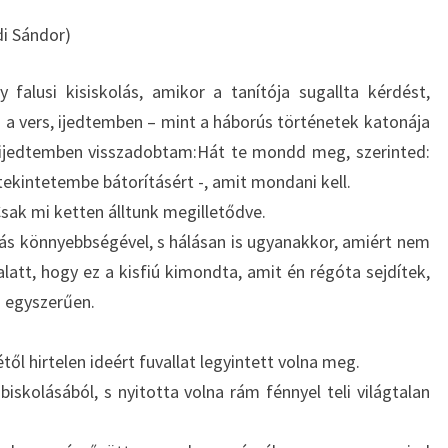
di Sándor)
 falusi kisiskolás, amikor a tanítója sugallta kérdést,
i a vers, ijedtemben – mint a háborús történetek katonája
 ijedtemben visszadobtam:Hát te mondd meg, szerinted:
tekintetembe bátorításért -, amit mondani kell.
Csak mi ketten álltunk megilletődve.
ás könnyebbségével, s hálásan is ugyanakkor, amiért nem
latt, hogy ez a kisfiú kimondta, amit én régóta sejdítek,
n egyszerűen.
től hirtelen ideért fuvallat legyintett volna meg.
iskolásából, s nyitotta volna rám fénnyel teli világtalan