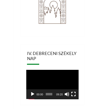
IV. DEBRECENI SZÉKELY
NAP
Videólejátszó
00:00
09:20