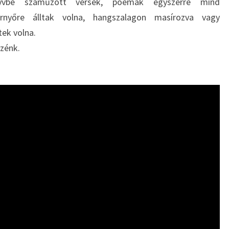
vbe száműzött versek, poémák egyszerre mind
ernyőre álltak volna, hangszalagon masírozva vagy
ek volna.
özénk.