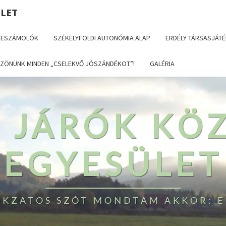
ÜLET
BESZÁMOLÓK
SZÉKELYFÖLDI AUTONÓMIA ALAP
ERDÉLY TÁRSASJÁTÉ
ZÖNÜNK MINDEN „CSELEKVŐ JÓSZÁNDÉKOT”!
GALÉRIA
T JÁRÓK KÖ
EGYESÜLET
TOKZATOS SZÓT MONDTAM AKKOR: E