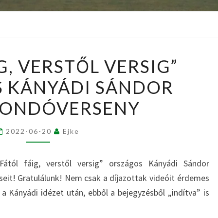
„FÁTÓL
G, VERSTŐL VERSIG”
FÁIG,
 KÁNYÁDI SÁNDOR
VERSTŐL
VERSIG”
ONDÓVERSENY
ORSZÁGOS
KÁNYÁDI
2022-06-20
Ejke
SÁNDOR
VERSMONDÓVERSENY
Fától fáig, verstől versig” országos Kányádi Sándor
it! Gratulálunk! Nem csak a díjazottak videóit érdemes
a Kányádi idézet után, ebből a bejegyzésből „indítva” is