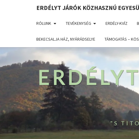
ERDÉLYT JÁRÓK KÖZHASZNÚ EGYES
RÓLUNK
TEVÉKENYSÉG
ERDÉLY-KVÍZ
BEKECSALJA HÁZ, NYÁRÁDSELYE
TÁMOGATÁS – KÖS
ERDÉLY
"S TI