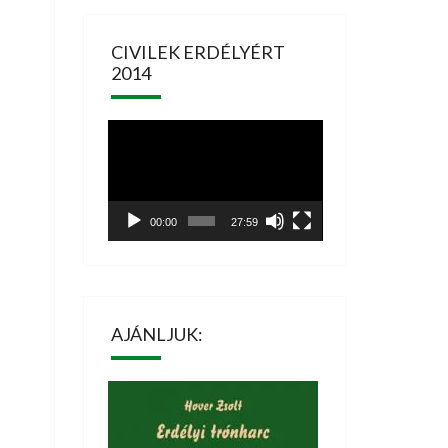
CIVILEK ERDÉLYÉRT
2014
Videólejátszó
00:00
27:59
AJÁNLJUK: