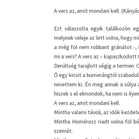
A vers az, amit mondani kell. (Kányá
Ezt válaszolta egyik találkozón egy
melynek veleje az lett volna, hogy m
a még föl nem robbant gránátot -,
mi a vers? A vers az – kapaszkodott 
Derültség tarajlott végig a termen. 
Ő egy kicsit a bumerángtól szabadul
nevettem ki. Én meg annak a súlya a
hiszek s el-elmondok, ha nem is ilye
A vers az, amit mondani kell.
Mintha valami távoli, az idők kezdeté
Mintha Homérosz riadt volna föl bób
szemét.