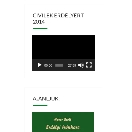
CIVILEK ERDÉLYÉRT
2014
Videólejátszó
00:00
27:59
AJÁNLJUK: