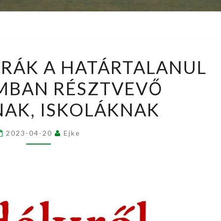
FELKÉSZÍTŐ
ÓRÁK A HATÁRTALANUL
ÓRÁK
MBAN RÉSZTVEVŐ
A
HATÁRTALANUL
AK, ISKOLÁKNAK
PROGRAMBAN
RÉSZTVEVŐ
2023-04-20
Ejke
DIÁKOKNAK,
ISKOLÁKNAK