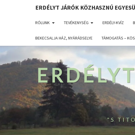
ERDÉLYT JÁRÓK KÖZHASZNÚ EGYES
RÓLUNK
TEVÉKENYSÉG
ERDÉLY-KVÍZ
BEKECSALJA HÁZ, NYÁRÁDSELYE
TÁMOGATÁS – KÖS
ERDÉLY
"S TI