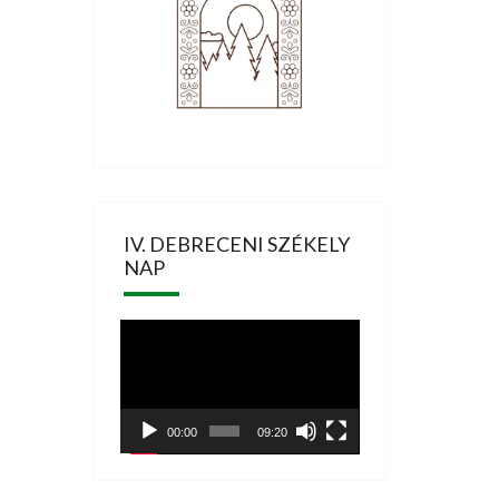
IV. DEBRECENI SZÉKELY
NAP
Videólejátszó
00:00
09:20