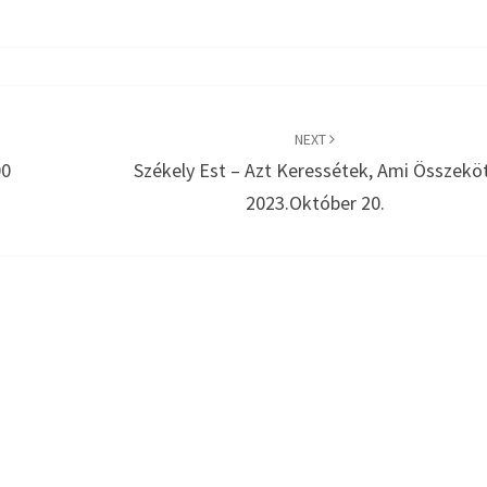
NEXT
00
Székely Est – Azt Keressétek, Ami Összekö
2023.október 20.