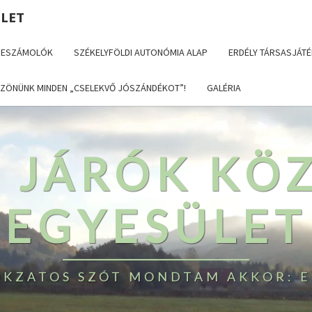
ÜLET
BESZÁMOLÓK
SZÉKELYFÖLDI AUTONÓMIA ALAP
ERDÉLY TÁRSASJÁTÉ
ZÖNÜNK MINDEN „CSELEKVŐ JÓSZÁNDÉKOT”!
GALÉRIA
T JÁRÓK KÖ
EGYESÜLET
TOKZATOS SZÓT MONDTAM AKKOR: E